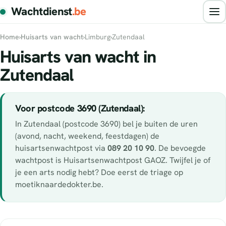
Wachtdienst
.be
Home
›
Huisarts van wacht
›
Limburg
›
Zutendaal
Huisarts van wacht in
Zutendaal
Voor postcode 3690 (Zutendaal):
In Zutendaal (postcode 3690) bel je buiten de uren
(avond, nacht, weekend, feestdagen) de
huisartsenwachtpost via
089 20 10 90
. De bevoegde
wachtpost is Huisartsenwachtpost GAOZ. Twijfel je of
je een arts nodig hebt? Doe eerst de triage op
moetiknaardedokter.be.