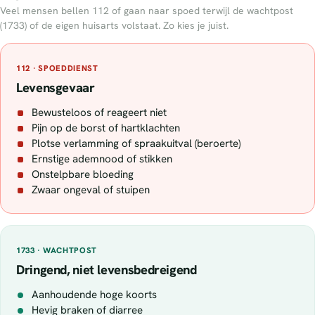
Veel mensen bellen 112 of gaan naar spoed terwijl de wachtpost
(1733) of de eigen huisarts volstaat. Zo kies je juist.
112 · SPOEDDIENST
Levensgevaar
Bewusteloos of reageert niet
Pijn op de borst of hartklachten
Plotse verlamming of spraakuitval (beroerte)
Ernstige ademnood of stikken
Onstelpbare bloeding
Zwaar ongeval of stuipen
1733 · WACHTPOST
Dringend, niet levensbedreigend
Aanhoudende hoge koorts
Hevig braken of diarree