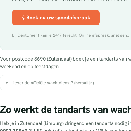
Boek nu uw spoedafspraak
Bij DentUrgent kan je 24/7 terecht. Online afspraak, snel gehol
Voor postcode 3690 (Zutendaal) boek je een tandarts van wac
weekend en op feestdagen.
Liever de officiële wachtdienst?
(betaallijn)
Zo werkt de tandarts van wach
Heb je in Zutendaal (Limburg) dringend een tandarts nodig 
0903 39969
(€1,50/min) of via tandarts.be. Wil je sneller 