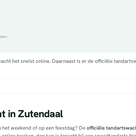
pen.
ht het snelst online. Daarnaast is er de officiële tandartsw
t in Zutendaal
in het weekend of op een feestdag? De
officiële tandartswac
en online boeken, dan kan je terecht bij een spoedtandarts hi