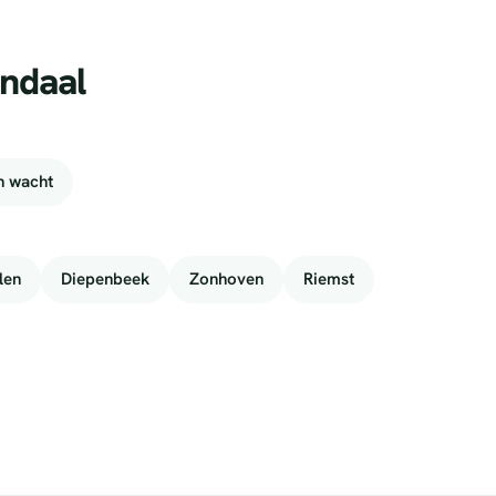
endaal
n wacht
len
Diepenbeek
Zonhoven
Riemst