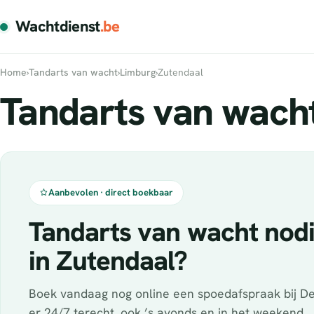
Wachtdienst
.be
Home
›
Tandarts van wacht
›
Limburg
›
Zutendaal
Tandarts van wacht
Aanbevolen · direct boekbaar
Tandarts van wacht nod
in Zutendaal?
Boek vandaag nog online een spoedafspraak bij De
er 24/7 terecht, ook ’s avonds en in het weekend.