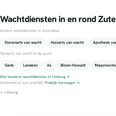
Wachtdiensten in en rond Zut
Andere wachtdiensten in Zutendaal:
Dierenarts van wacht
Huisarts van wacht
Apotheek va
Tandarts van wacht in de buurt:
Genk
Lanaken
As
Bilzen-Hoeselt
Maasmeche
Alle tandarts-wachtdiensten in Limburg →
Ontbreekt er een praktijk?
Praktijk toevoegen →
← Limburg