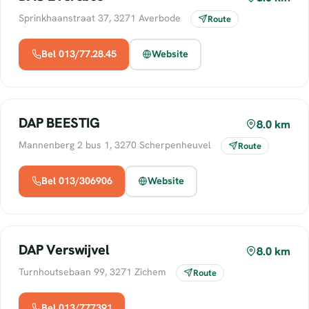
Sprinkhaanstraat 37, 3271 Averbode
Route
Bel 013/77.28.45
Website
DAP BEESTIG
8.0 km
Mannenberg 2 bus 1, 3270 Scherpenheuvel
Route
Bel 013/306906
Website
DAP Verswijvel
8.0 km
Turnhoutsebaan 99, 3271 Zichem
Route
Bel 013/777391