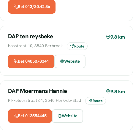
Bel 013/30.42.86
DAP ten reysbeke
9.8 km
bosstraat 10, 3540 Berbroek
Route
Bel 0485878341
Website
DAP Moermans Hannie
9.8 km
Pikkeleerstraat 61, 3540 Herk-de-Stad
Route
Bel 013554445
Website