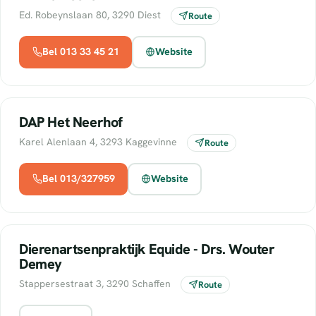
Ed. Robeynslaan 80, 3290 Diest
Route
Bel 013 33 45 21
Website
DAP Het Neerhof
Karel Alenlaan 4, 3293 Kaggevinne
Route
Bel 013/327959
Website
Dierenartsenpraktijk Equide - Drs. Wouter
Demey
Stappersestraat 3, 3290 Schaffen
Route