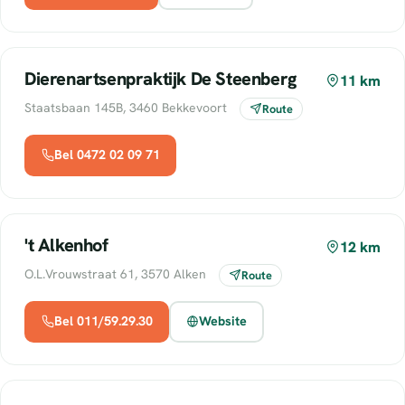
Dierenartsenpraktijk De Steenberg
11 km
Staatsbaan 145B, 3460 Bekkevoort
Route
Bel 0472 02 09 71
't Alkenhof
12 km
O.L.Vrouwstraat 61, 3570 Alken
Route
Bel 011/59.29.30
Website