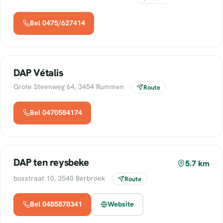
Bel 0475/627414
DAP Vétalis
Grote Steenweg 64, 3454 Rummen
Route
Bel 0470584174
DAP ten reysbeke
5.7 km
bosstraat 10, 3540 Berbroek
Route
Bel 0485878341
Website