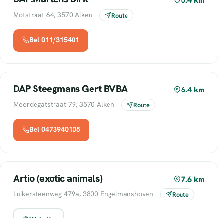
6.4 km
Motstraat 64, 3570 Alken
Route
Bel 011/315401
DAP Steegmans Gert BVBA
6.4 km
Meerdegatstraat 79, 3570 Alken
Route
Bel 0473940105
Artio (exotic animals)
7.6 km
Luikersteenweg 479a, 3800 Engelmanshoven
Route