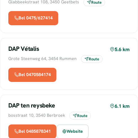
Glabbeekstraat 108, 3450 Geetbets
Route
Bel 0475/627414
DAP Vétalis
5.6 km
Grote Steenweg 64, 3454 Rummen
Route
Bel 0470584174
DAP ten reysbeke
6.1 km
bosstraat 10, 3540 Berbroek
Route
Bel 0485878341
Website