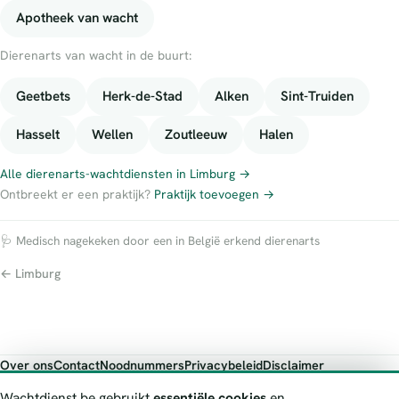
Apotheek van wacht
Dierenarts van wacht in de buurt:
Geetbets
Herk-de-Stad
Alken
Sint-Truiden
Hasselt
Wellen
Zoutleeuw
Halen
Alle dierenarts-wachtdiensten in Limburg →
Ontbreekt er een praktijk?
Praktijk toevoegen →
🩺 Medisch nagekeken door een in België erkend dierenarts
← Limburg
Over ons
Contact
Noodnummers
Privacybeleid
Disclaimer
Foutieve gegevens melden
Wachtdienst.be gebruikt
essentiële cookies
en