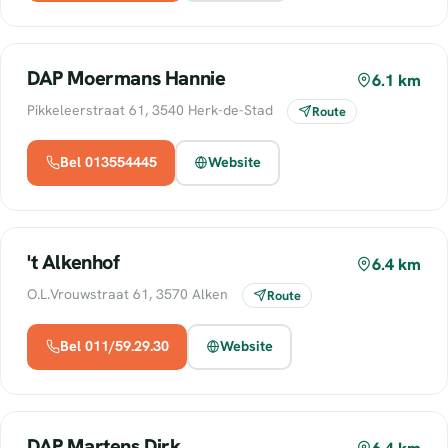
DAP Moermans Hannie
6.1 km
Pikkeleerstraat 61, 3540 Herk-de-Stad
Route
Bel 013554445
Website
't Alkenhof
6.4 km
O.L.Vrouwstraat 61, 3570 Alken
Route
Bel 011/59.29.30
Website
DAP.Martens Dirk