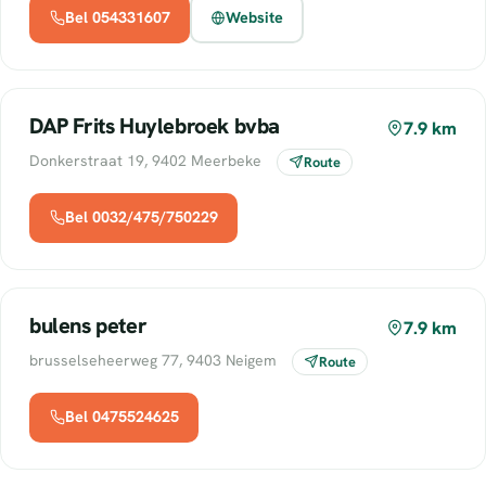
Bel 054331607
Website
DAP Frits Huylebroek bvba
7.9 km
Donkerstraat 19, 9402 Meerbeke
Route
Bel 0032/475/750229
bulens peter
7.9 km
brusselseheerweg 77, 9403 Neigem
Route
Bel 0475524625