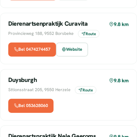
Dierenartsenpraktijk Curavita
9.8 km
Provincieweg 188, 9552 Borsbeke
Route
Bel 0474274457
Website
Duysburgh
9.8 km
Sttionsstraat 205, 9550 Herzele
Route
Bel 053628060
Dierenartspraktijk Nele Geeroms
9.8 km