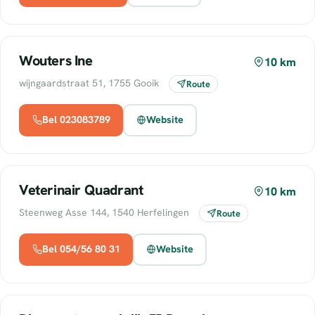
Wouters Ine
10 km
wijngaardstraat 51, 1755 Gooik
Route
Bel 023083789
Website
Veterinair Quadrant
10 km
Steenweg Asse 144, 1540 Herfelingen
Route
Bel 054/56 80 31
Website