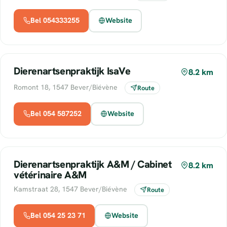
Bel 054333255
Website
Dierenartsenpraktijk IsaVe
8.2 km
Romont 18, 1547 Bever/Biévène
Route
Bel 054 587252
Website
Dierenartsenpraktijk A&M / Cabinet
8.2 km
vétérinaire A&M
Kamstraat 28, 1547 Bever/Biévène
Route
Bel 054 25 23 71
Website