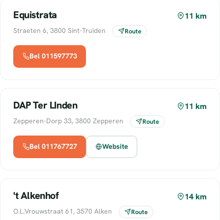
Equistrata
11 km
Straeten 6, 3800 Sint-Truiden
Route
Bel 011597773
DAP Ter LInden
11 km
Zepperen-Dorp 33, 3800 Zepperen
Route
Bel 011767727
Website
't Alkenhof
14 km
O.L.Vrouwstraat 61, 3570 Alken
Route