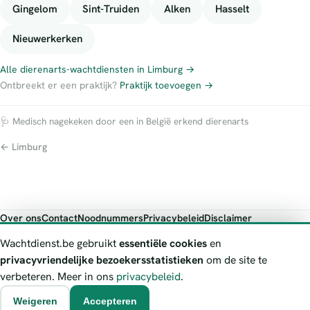
Gingelom
Sint-Truiden
Alken
Hasselt
Nieuwerkerken
Alle dierenarts-wachtdiensten in Limburg →
Ontbreekt er een praktijk?
Praktijk toevoegen →
🩺 Medisch nagekeken door een in België erkend dierenarts
← Limburg
Over ons
Contact
Noodnummers
Privacybeleid
Disclaimer
Foutieve gegevens melden
Wachtdienst.be gebruikt
essentiële cookies
en
Wachtdienst.be toont publieke wachtdienst-informatie ter oriëntatie.
privacyvriendelijke bezoekersstatistieken
om de site te
Bij levensgevaar bel je altijd 112. Controleer altijd de actuele
verbeteren. Meer in ons
privacybeleid
.
wachtregeling bij de vermelde officiële bron.
Weigeren
Accepteren