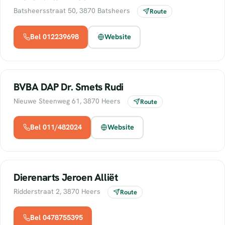
Batsheersstraat 50, 3870 Batsheers
Route
Bel 012239698
Website
BVBA DAP Dr. Smets Rudi
Nieuwe Steenweg 61, 3870 Heers
Route
Bel 011/482024
Website
Dierenarts Jeroen Alliët
Ridderstraat 2, 3870 Heers
Route
Bel 0478755395