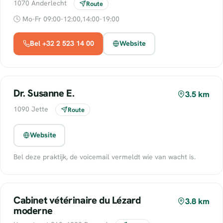
1070 Anderlecht
Route
🕓 Mo-Fr 09:00-12:00,14:00-19:00
Bel +32 2 523 14 00
Website
Dr. Susanne E.
3.5 km
1090 Jette
Route
Website
Bel deze praktijk, de voicemail vermeldt wie van wacht is.
Cabinet vétérinaire du Lézard
3.8 km
moderne