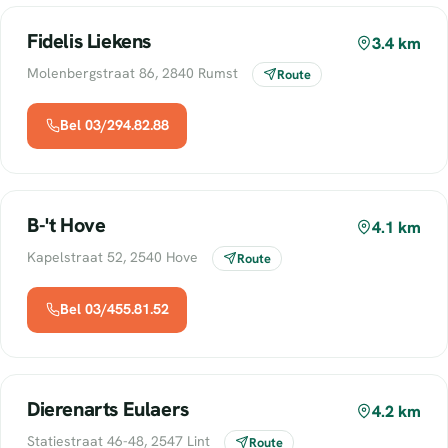
Fidelis Liekens
3.4 km
Molenbergstraat 86, 2840 Rumst
Route
Bel 03/294.82.88
B-'t Hove
4.1 km
Kapelstraat 52, 2540 Hove
Route
Bel 03/455.81.52
Dierenarts Eulaers
4.2 km
Statiestraat 46-48, 2547 Lint
Route