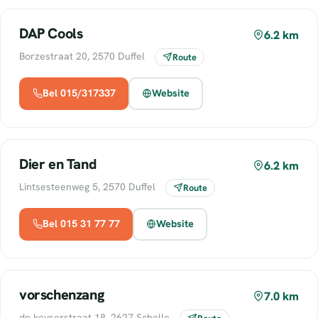
DAP Cools
6.2 km
Borzestraat 20, 2570 Duffel
Route
Bel 015/317337
Website
Dier en Tand
6.2 km
Lintsesteenweg 5, 2570 Duffel
Route
Bel 015 31 77 77
Website
vorschenzang
7.0 km
de keyserstraat 18, 2627 Schelle