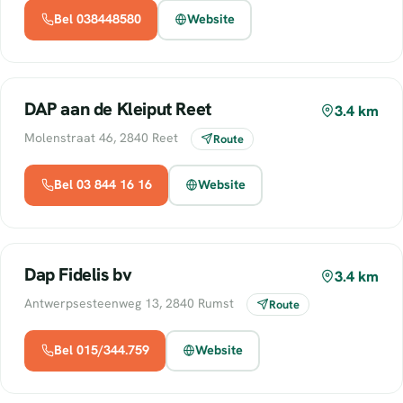
Bel 038448580
Website
DAP aan de Kleiput Reet
3.4 km
Molenstraat 46, 2840 Reet
Route
Bel 03 844 16 16
Website
Dap Fidelis bv
3.4 km
Antwerpsesteenweg 13, 2840 Rumst
Route
Bel 015/344.759
Website