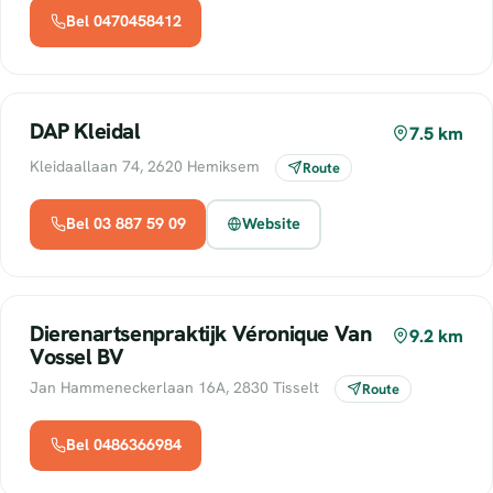
Bel 0470458412
DAP Kleidal
7.5 km
Kleidaallaan 74, 2620 Hemiksem
Route
Bel 03 887 59 09
Website
Dierenartsenpraktijk Véronique Van
9.2 km
Vossel BV
Jan Hammeneckerlaan 16A, 2830 Tisselt
Route
Bel 0486366984