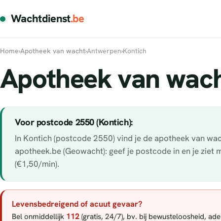
Wachtdienst
.be
Home
›
Apotheek van wacht
›
Antwerpen
›
Kontich
Apotheek van wach
Voor postcode 2550 (Kontich):
In Kontich (postcode 2550) vind je de apotheek van wach
apotheek.be (Geowacht): geef je postcode in en je ziet
(€1,50/min).
Levensbedreigend of acuut gevaar?
112
Bel onmiddellijk
(gratis, 24/7), bv. bij bewusteloosheid, a