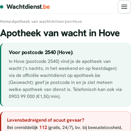
Wachtdienst
.be
Home
›
Apotheek van wacht
›
Antwerpen
›
Hove
Apotheek van wacht in Hove
Voor postcode 2540 (Hove):
In Hove (postcode 2540) vind je de apotheek van
wacht (’s nachts, in het weekend en op feestdagen)
via de officiële wachtdienst op apotheek.be
(Geowacht): geef je postcode in en je ziet meteen
welke apotheek van dienst is. Telefonisch kan ook via
0903 99 000 (€1,50/min).
Levensbedreigend of acuut gevaar?
112
Bel onmiddellijk
(gratis, 24/7), bv. bij bewusteloosheid,