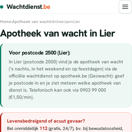
Wachtdienst
.be
Home
›
Apotheek van wacht
›
Antwerpen
›
Lier
Apotheek van wacht in Lier
Voor postcode 2500 (Lier):
In Lier (postcode 2500) vind je de apotheek van wacht
(’s nachts, in het weekend en op feestdagen) via de
officiële wachtdienst op apotheek.be (Geowacht): geef
je postcode in en je ziet meteen welke apotheek van
dienst is. Telefonisch kan ook via 0903 99 000
(€1,50/min).
Levensbedreigend of acuut gevaar?
112
Bel onmiddellijk
(gratis, 24/7), bv. bij bewusteloosheid,