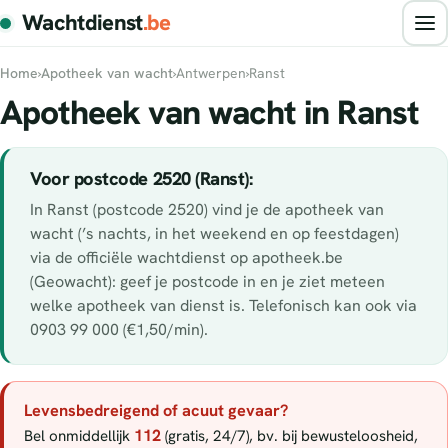
Wachtdienst
.be
Home
›
Apotheek van wacht
›
Antwerpen
›
Ranst
Apotheek van wacht in Ranst
Voor postcode 2520 (Ranst):
In Ranst (postcode 2520) vind je de apotheek van
wacht (’s nachts, in het weekend en op feestdagen)
via de officiële wachtdienst op apotheek.be
(Geowacht): geef je postcode in en je ziet meteen
welke apotheek van dienst is. Telefonisch kan ook via
0903 99 000 (€1,50/min).
Levensbedreigend of acuut gevaar?
112
Bel onmiddellijk
(gratis, 24/7), bv. bij bewusteloosheid,