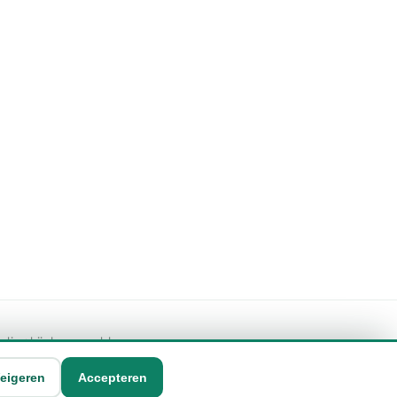
geling bij de vermelde
eigeren
Accepteren