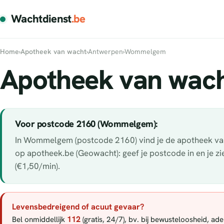
Wachtdienst
.be
Home
›
Apotheek van wacht
›
Antwerpen
›
Wommelgem
Apotheek van wac
Voor postcode 2160 (Wommelgem):
In Wommelgem (postcode 2160) vind je de apotheek van w
op apotheek.be (Geowacht): geef je postcode in en je z
(€1,50/min).
Levensbedreigend of acuut gevaar?
112
Bel onmiddellijk
(gratis, 24/7), bv. bij bewusteloosheid, a