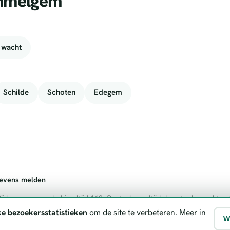
ommelgem
 wacht
Schilde
Schoten
Edegem
gevens melden
ij levensgevaar bel je altijd 112. Controleer altijd de actuele wachtre
ke bezoekersstatistieken
om de site te verbeteren. Meer in
W