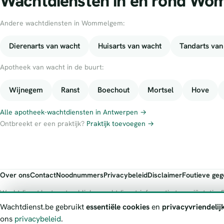
Wachtdiensten in en rond W
Andere wachtdiensten in Wommelgem:
Dierenarts van wacht
Huisarts van wacht
Tandarts van
Apotheek van wacht in de buurt:
Wijnegem
Ranst
Boechout
Mortsel
Hove
Alle apotheek-wachtdiensten in Antwerpen →
Ontbreekt er een praktijk?
Praktijk toevoegen →
Over ons
Contact
Noodnummers
Privacybeleid
Disclaimer
Foutieve ge
Wachtdienst.be toont publieke wachtdienst-informatie ter oriëntatie. B
officiële bron.
Wachtdienst.be gebruikt
essentiële cookies
en
privacyvriendelij
ons
privacybeleid
.
© 2026 Wachtdienst.be