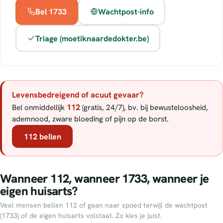
Bel 1733
Wachtpost-info
Triage (moetiknaardedokter.be)
Levensbedreigend of acuut gevaar?
112
Bel onmiddellijk
(gratis, 24/7), bv. bij bewusteloosheid,
ademnood, zware bloeding of pijn op de borst.
112 bellen
Wanneer 112, wanneer 1733, wanneer je
eigen huisarts?
Veel mensen bellen 112 of gaan naar spoed terwijl de wachtpost
(1733) of de eigen huisarts volstaat. Zo kies je juist.