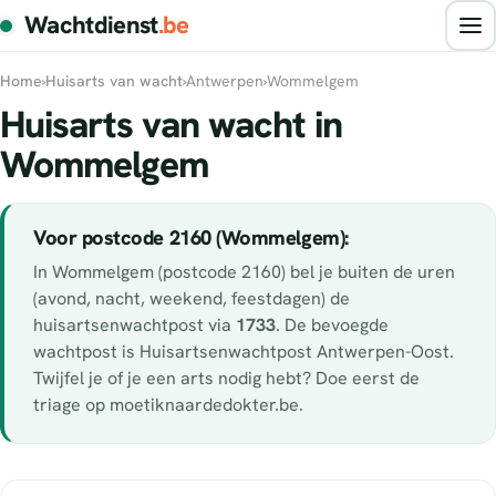
Wachtdienst
.be
Home
›
Huisarts van wacht
›
Antwerpen
›
Wommelgem
Huisarts van wacht in
Wommelgem
Voor postcode 2160 (Wommelgem):
In Wommelgem (postcode 2160) bel je buiten de uren
(avond, nacht, weekend, feestdagen) de
huisartsenwachtpost via
1733
. De bevoegde
wachtpost is Huisartsenwachtpost Antwerpen-Oost.
Twijfel je of je een arts nodig hebt? Doe eerst de
triage op moetiknaardedokter.be.