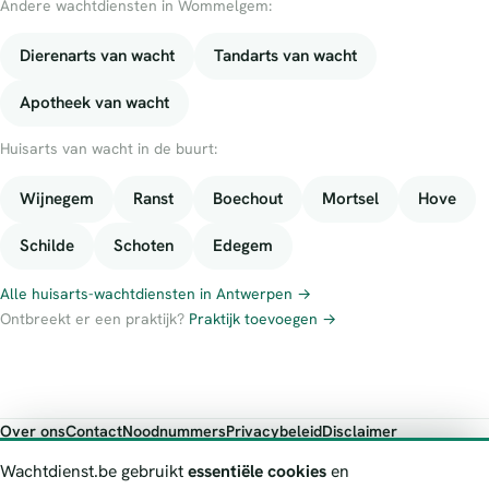
Andere wachtdiensten in Wommelgem:
Dierenarts van wacht
Tandarts van wacht
Apotheek van wacht
Huisarts van wacht in de buurt:
Wijnegem
Ranst
Boechout
Mortsel
Hove
Schilde
Schoten
Edegem
Alle huisarts-wachtdiensten in Antwerpen →
Ontbreekt er een praktijk?
Praktijk toevoegen →
Over ons
Contact
Noodnummers
Privacybeleid
Disclaimer
Foutieve gegevens melden
Wachtdienst.be gebruikt
essentiële cookies
en