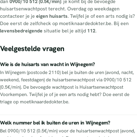
dan
0900/10 512 (0.5€/min)
: je komt bij de bevoegde
huisartsenwachtpost terecht. Overdag op weekdagen
contacteer je je
eigen huisarts
. Twijfel je of een arts nodig is?
Doe eerst de zelfcheck op moetiknaardedokter.be. Bij een
levensbedreigende
situatie bel je altijd
112
.
Veelgestelde vragen
Wie is de huisarts van wacht in Wijnegem?
In Wijnegem (postcode 2110) bel je buiten de uren (avond, nacht,
weekend, feestdagen) de huisartsenwachtpost via 0900/10 512
(0.5€/min). De bevoegde wachtpost is Huisartsenwachtpost
Voorkempen. Twijfel je of je een arts nodig hebt? Doe eerst de
triage op moetiknaardedokter.be.
Welk nummer bel ik buiten de uren in Wijnegem?
Bel 0900/10 512 (0.5€/min) voor de huisartsenwachtpost (avond,