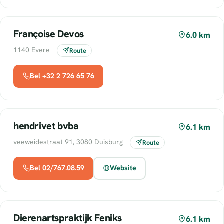
Françoise Devos
6.0 km
1140 Evere
Route
Bel +32 2 726 65 76
hendrivet bvba
6.1 km
veeweidestraat 91, 3080 Duisburg
Route
Bel 02/767.08.59
Website
Dierenartspraktijk Feniks
6.1 km