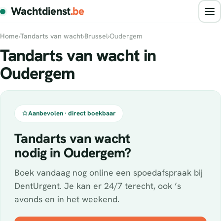
Wachtdienst
.be
Home
›
Tandarts van wacht
›
Brussel
›
Oudergem
Tandarts van wacht in
Oudergem
Aanbevolen · direct boekbaar
Tandarts van wacht
nodig in Oudergem?
Boek vandaag nog online een spoedafspraak bij
DentUrgent. Je kan er 24/7 terecht, ook ’s
avonds en in het weekend.