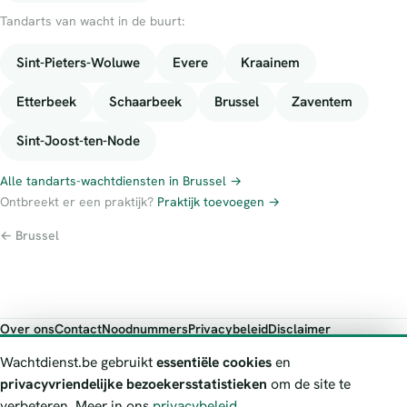
Tandarts van wacht in de buurt:
Sint-Pieters-Woluwe
Evere
Kraainem
Etterbeek
Schaarbeek
Brussel
Zaventem
Sint-Joost-ten-Node
Alle tandarts-wachtdiensten in Brussel →
Ontbreekt er een praktijk?
Praktijk toevoegen →
← Brussel
Over ons
Contact
Noodnummers
Privacybeleid
Disclaimer
Foutieve gegevens melden
Wachtdienst.be gebruikt
essentiële cookies
en
Wachtdienst.be toont publieke wachtdienst-informatie ter oriëntatie.
privacyvriendelijke bezoekersstatistieken
om de site te
Bij levensgevaar bel je altijd 112. Controleer altijd de actuele
verbeteren. Meer in ons
privacybeleid
.