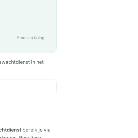
Premium listing
swachtdienst in het
chtdienst
bereik je via
erboven. Reguliere