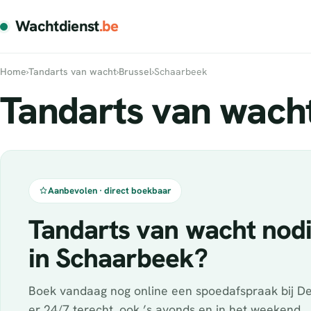
Wachtdienst
.be
Home
›
Tandarts van wacht
›
Brussel
›
Schaarbeek
Tandarts van wach
Aanbevolen · direct boekbaar
Tandarts van wacht nod
in Schaarbeek?
Boek vandaag nog online een spoedafspraak bij De
er 24/7 terecht, ook ’s avonds en in het weekend.