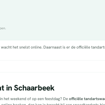
pen.
cht het snelst online. Daarnaast is er de officiële tandart
ht in Schaarbeek
g in het weekend of op een feestdag? De
officiële tandartswa
en online boeken, dan kan je terecht bij een spoedtandarts hi