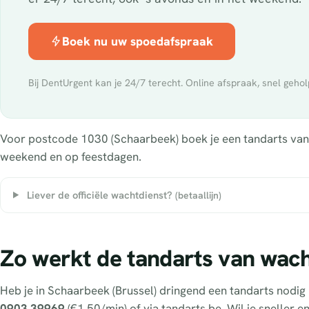
Boek nu uw spoedafspraak
Bij DentUrgent kan je 24/7 terecht. Online afspraak, snel gehol
Voor postcode 1030 (Schaarbeek) boek je een tandarts van wa
weekend en op feestdagen.
Liever de officiële wachtdienst?
(betaallijn)
Zo werkt de tandarts van wac
Heb je in Schaarbeek (Brussel) dringend een tandarts nodi
0903 39969
(€1,50/min) of via tandarts.be. Wil je sneller 