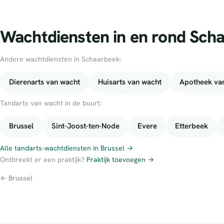
Wachtdiensten in en rond Sch
Andere wachtdiensten in Schaarbeek:
Dierenarts van wacht
Huisarts van wacht
Apotheek va
Tandarts van wacht in de buurt:
Brussel
Sint-Joost-ten-Node
Evere
Etterbeek
Alle tandarts-wachtdiensten in Brussel →
Ontbreekt er een praktijk?
Praktijk toevoegen →
← Brussel