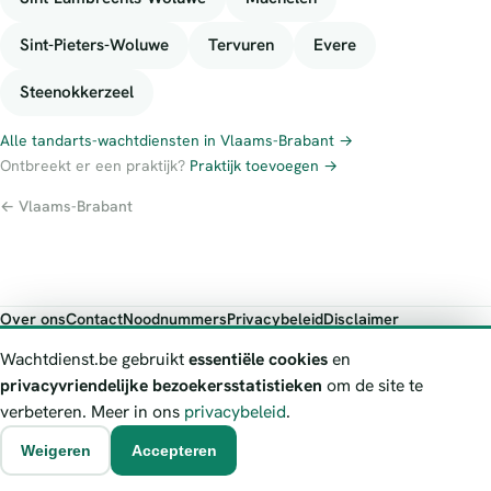
Sint-Pieters-Woluwe
Tervuren
Evere
Steenokkerzeel
Alle tandarts-wachtdiensten in Vlaams-Brabant →
Ontbreekt er een praktijk?
Praktijk toevoegen →
← Vlaams-Brabant
Over ons
Contact
Noodnummers
Privacybeleid
Disclaimer
Foutieve gegevens melden
Wachtdienst.be gebruikt
essentiële cookies
en
Wachtdienst.be toont publieke wachtdienst-informatie ter oriëntatie.
privacyvriendelijke bezoekersstatistieken
om de site te
Bij levensgevaar bel je altijd 112. Controleer altijd de actuele
verbeteren. Meer in ons
privacybeleid
.
wachtregeling bij de vermelde officiële bron.
Weigeren
Accepteren
© 2026 Wachtdienst.be