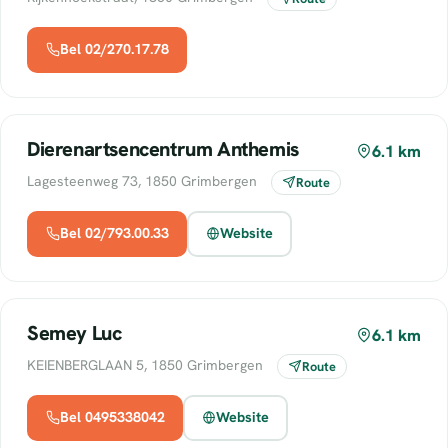
Bel 02/270.17.78
Dierenartsencentrum Anthemis
6.1 km
Lagesteenweg 73, 1850 Grimbergen
Route
Bel 02/793.00.33
Website
Semey Luc
6.1 km
KEIENBERGLAAN 5, 1850 Grimbergen
Route
Bel 0495338042
Website