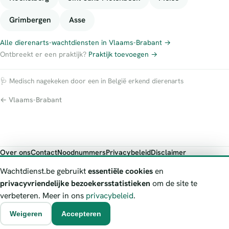
Grimbergen
Asse
Alle dierenarts-wachtdiensten in Vlaams-Brabant →
Ontbreekt er een praktijk?
Praktijk toevoegen →
🩺 Medisch nagekeken door een in België erkend dierenarts
← Vlaams-Brabant
Over ons
Contact
Noodnummers
Privacybeleid
Disclaimer
Foutieve gegevens melden
Wachtdienst.be gebruikt
essentiële cookies
en
Wachtdienst.be toont publieke wachtdienst-informatie ter oriëntatie.
privacyvriendelijke bezoekersstatistieken
om de site te
Bij levensgevaar bel je altijd 112. Controleer altijd de actuele
verbeteren. Meer in ons
privacybeleid
.
wachtregeling bij de vermelde officiële bron.
Weigeren
Accepteren
© 2026 Wachtdienst.be