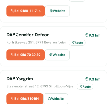
Bel 0488-111714
Website
DAP Jennifer Defoor
9.3 km
Kortrijkseweg 251, 8791 Beveren (Leie)
Route
Bel 056 70 30 39
Website
DAP Ysegrim
9.3 km
Staakmolenstraat 12, 8793 Sint-Eloois-Vijve
Route
Bel 056/610454
Website