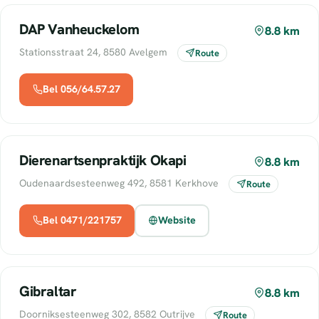
DAP Vanheuckelom
8.8 km
Stationsstraat 24, 8580 Avelgem
Route
Bel 056/64.57.27
Dierenartsenpraktijk Okapi
8.8 km
Oudenaardsesteenweg 492, 8581 Kerkhove
Route
Bel 0471/221757
Website
Gibraltar
8.8 km
Doorniksesteenweg 302, 8582 Outrijve
Route