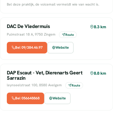
Bel deze praktijk, de voicemail vermeldt wie van wacht is.
DAC De Vledermuis
8.3 km
Pulmstraat 18 A, 9750 Zingem
Route
Bel 09/384.46.97
Website
DAP Escaut - Vet, Dierenarts Geert
8.8 km
Sarrazin
leynseelstraat 100, 8580 Avelgem
Route
Bel 056648868
Website