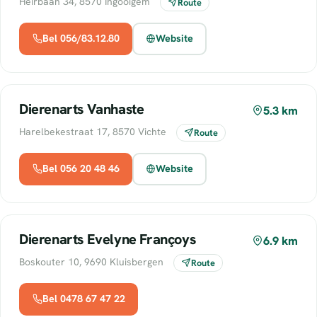
Heirbaan 34, 8570 Ingooigem
Route
Bel 056/83.12.80
Website
Dierenarts Vanhaste
5.3 km
Harelbekestraat 17, 8570 Vichte
Route
Bel 056 20 48 46
Website
Dierenarts Evelyne Françoys
6.9 km
Boskouter 10, 9690 Kluisbergen
Route
Bel 0478 67 47 22