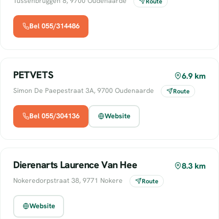
Tussenbruggen 8, 9700 Oudenaarde
Route
Bel 055/314486
PETVETS
6.9 km
Simon De Paepestraat 3A, 9700 Oudenaarde
Route
Bel 055/304136
Website
Dierenarts Laurence Van Hee
8.3 km
Nokeredorpstraat 38, 9771 Nokere
Route
Website