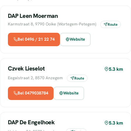
DAP Leen Moerman
Karmstraat 8, 9790 Ooike (Wortegem-Petegem)
Route
Bel 0496 / 21 22 74
Website
Czvek Lieselot
5.3 km
Eegalstraat 2, 8570 Anzegem
Route
Bel 0479038784
Website
DAP De Engelhoek
5.3 km