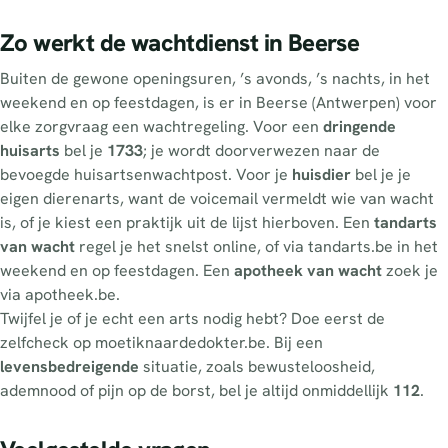
Zo werkt de wachtdienst in Beerse
Buiten de gewone openingsuren, ’s avonds, ’s nachts, in het
weekend en op feestdagen, is er in Beerse (Antwerpen) voor
elke zorgvraag een wachtregeling. Voor een
dringende
huisarts
bel je
1733
; je wordt doorverwezen naar de
bevoegde huisartsenwachtpost. Voor je
huisdier
bel je je
eigen dierenarts, want de voicemail vermeldt wie van wacht
is, of je kiest een praktijk uit de lijst hierboven. Een
tandarts
van wacht
regel je het snelst online, of via tandarts.be in het
weekend en op feestdagen. Een
apotheek van wacht
zoek je
via apotheek.be.
Twijfel je of je echt een arts nodig hebt? Doe eerst de
zelfcheck op moetiknaardedokter.be. Bij een
levensbedreigende
situatie, zoals bewusteloosheid,
ademnood of pijn op de borst, bel je altijd onmiddellijk
112
.