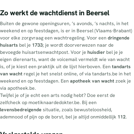
Zo werkt de wachtdienst in Beersel
Buiten de gewone openingsuren, ’s avonds, ’s nachts, in het
weekend en op feestdagen, is er in Beersel (Vlaams-Brabant)
voor elke zorgvraag een wachtregeling. Voor een
dringende
huisarts
bel je
1733
; je wordt doorverwezen naar de
bevoegde huisartsenwachtpost. Voor je
huisdier
bel je je
eigen dierenarts, want de voicemail vermeldt wie van wacht
is, of je kiest een praktijk uit de lijst hierboven. Een
tandarts
van wacht
regel je het snelst online, of via tandarts.be in het
weekend en op feestdagen. Een
apotheek van wacht
zoek je
via apotheek.be.
Twijfel je of je echt een arts nodig hebt? Doe eerst de
zelfcheck op moetiknaardedokter.be. Bij een
levensbedreigende
situatie, zoals bewusteloosheid,
ademnood of pijn op de borst, bel je altijd onmiddellijk
112
.