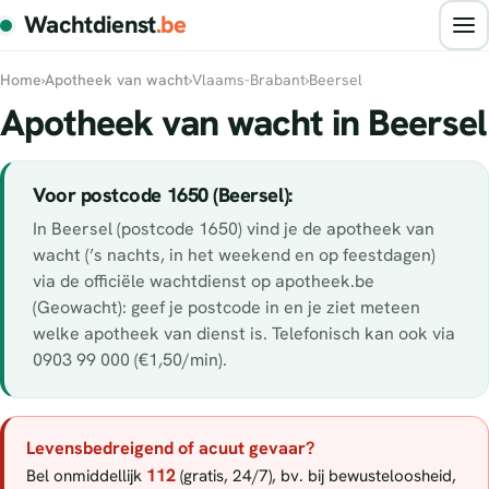
Wachtdienst
.be
Home
›
Apotheek van wacht
›
Vlaams-Brabant
›
Beersel
Apotheek van wacht in Beersel
Voor postcode 1650 (Beersel):
In Beersel (postcode 1650) vind je de apotheek van
wacht (’s nachts, in het weekend en op feestdagen)
via de officiële wachtdienst op apotheek.be
(Geowacht): geef je postcode in en je ziet meteen
welke apotheek van dienst is. Telefonisch kan ook via
0903 99 000 (€1,50/min).
Levensbedreigend of acuut gevaar?
112
Bel onmiddellijk
(gratis, 24/7), bv. bij bewusteloosheid,