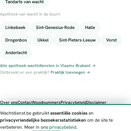
Tandarts van wacht
Apotheek van wacht in de buurt:
Linkebeek
Sint-Genesius-Rode
Halle
Drogenbos
Ukkel
Sint-Pieters-Leeuw
Vorst
Anderlecht
Alle apotheek-wachtdiensten in Vlaams-Brabant →
Ontbreekt er een praktijk?
Praktijk toevoegen →
Over ons
Contact
Noodnummers
Privacybeleid
Disclaimer
Foutieve gegevens melden
Wachtdienst.be gebruikt
essentiële cookies
en
Wachtdienst.be toont publieke wachtdienst-informatie ter oriëntatie.
privacyvriendelijke bezoekersstatistieken
om de site te
Bij levensgevaar bel je altijd 112. Controleer altijd de actuele
verbeteren. Meer in ons
privacybeleid
.