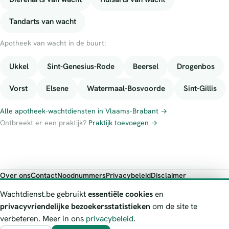
Tandarts van wacht
Apotheek van wacht in de buurt:
Ukkel
Sint-Genesius-Rode
Beersel
Drogenbos
Vorst
Elsene
Watermaal-Bosvoorde
Sint-Gillis
Alle apotheek-wachtdiensten in Vlaams-Brabant →
Ontbreekt er een praktijk?
Praktijk toevoegen →
Over ons
Contact
Noodnummers
Privacybeleid
Disclaimer
Foutieve gegevens melden
Wachtdienst.be gebruikt
essentiële cookies
en
Wachtdienst.be toont publieke wachtdienst-informatie ter oriëntatie.
privacyvriendelijke bezoekersstatistieken
om de site te
Bij levensgevaar bel je altijd 112. Controleer altijd de actuele
verbeteren. Meer in ons
privacybeleid
.
wachtregeling bij de vermelde officiële bron.