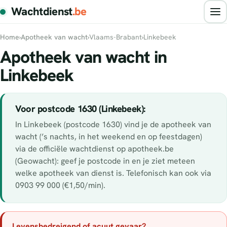
Wachtdienst
.be
Home
›
Apotheek van wacht
›
Vlaams-Brabant
›
Linkebeek
Apotheek van wacht in
Linkebeek
Voor postcode 1630 (Linkebeek):
In Linkebeek (postcode 1630) vind je de apotheek van
wacht (’s nachts, in het weekend en op feestdagen)
via de officiële wachtdienst op apotheek.be
(Geowacht): geef je postcode in en je ziet meteen
welke apotheek van dienst is. Telefonisch kan ook via
0903 99 000 (€1,50/min).
Levensbedreigend of acuut gevaar?