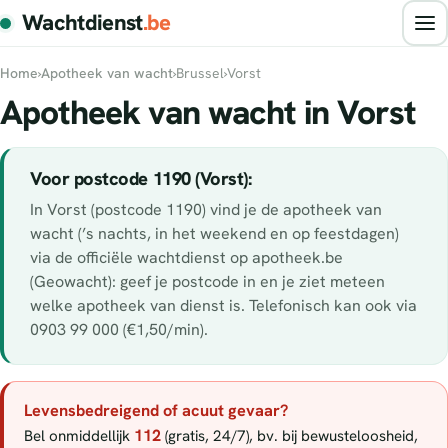
Wachtdienst
.be
Home
›
Apotheek van wacht
›
Brussel
›
Vorst
Apotheek van wacht in Vorst
Voor postcode 1190 (Vorst):
In Vorst (postcode 1190) vind je de apotheek van
wacht (’s nachts, in het weekend en op feestdagen)
via de officiële wachtdienst op apotheek.be
(Geowacht): geef je postcode in en je ziet meteen
welke apotheek van dienst is. Telefonisch kan ook via
0903 99 000 (€1,50/min).
Levensbedreigend of acuut gevaar?
112
Bel onmiddellijk
(gratis, 24/7), bv. bij bewusteloosheid,