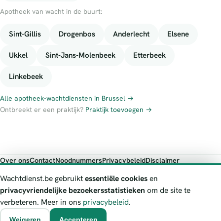
Apotheek van wacht in de buurt:
Sint-Gillis
Drogenbos
Anderlecht
Elsene
Ukkel
Sint-Jans-Molenbeek
Etterbeek
Linkebeek
Alle apotheek-wachtdiensten in Brussel →
Ontbreekt er een praktijk?
Praktijk toevoegen →
Over ons
Contact
Noodnummers
Privacybeleid
Disclaimer
Foutieve gegevens melden
Wachtdienst.be gebruikt
essentiële cookies
en
Wachtdienst.be toont publieke wachtdienst-informatie ter oriëntatie.
privacyvriendelijke bezoekersstatistieken
om de site te
Bij levensgevaar bel je altijd 112. Controleer altijd de actuele
verbeteren. Meer in ons
privacybeleid
.
wachtregeling bij de vermelde officiële bron.
Weigeren
Accepteren