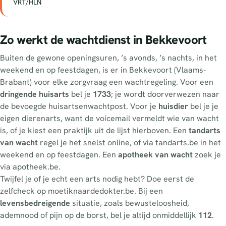
VRT/HLN
Zo werkt de wachtdienst in Bekkevoort
Buiten de gewone openingsuren, ’s avonds, ’s nachts, in het
weekend en op feestdagen, is er in Bekkevoort (Vlaams-
Brabant) voor elke zorgvraag een wachtregeling. Voor een
dringende huisarts
bel je
1733
; je wordt doorverwezen naar
de bevoegde huisartsenwachtpost. Voor je
huisdier
bel je je
eigen dierenarts, want de voicemail vermeldt wie van wacht
is, of je kiest een praktijk uit de lijst hierboven. Een
tandarts
van wacht
regel je het snelst online, of via tandarts.be in het
weekend en op feestdagen. Een
apotheek van wacht
zoek je
via apotheek.be.
Twijfel je of je echt een arts nodig hebt? Doe eerst de
zelfcheck op moetiknaardedokter.be. Bij een
levensbedreigende
situatie, zoals bewusteloosheid,
ademnood of pijn op de borst, bel je altijd onmiddellijk
112
.