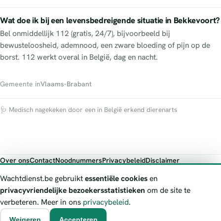
Wat doe ik bij een levensbedreigende situatie in Bekkevoort?
Bel onmiddellijk 112 (gratis, 24/7), bijvoorbeeld bij
bewusteloosheid, ademnood, een zware bloeding of pijn op de
borst. 112 werkt overal in België, dag en nacht.
Gemeente in
Vlaams-Brabant
🩺 Medisch nagekeken door een in België erkend dierenarts
Over ons
Contact
Noodnummers
Privacybeleid
Disclaimer
Foutieve gegevens melden
Wachtdienst.be gebruikt
essentiële cookies
en
Wachtdienst.be toont publieke wachtdienst-informatie ter oriëntatie.
privacyvriendelijke bezoekersstatistieken
om de site te
Bij levensgevaar bel je altijd 112. Controleer altijd de actuele
verbeteren. Meer in ons
privacybeleid
.
wachtregeling bij de vermelde officiële bron.
Weigeren
Accepteren