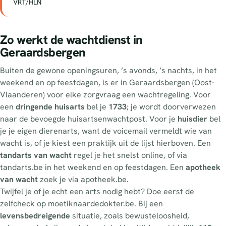
VRT/HLN
Zo werkt de wachtdienst in
Geraardsbergen
Buiten de gewone openingsuren, ’s avonds, ’s nachts, in het
weekend en op feestdagen, is er in Geraardsbergen (Oost-
Vlaanderen) voor elke zorgvraag een wachtregeling. Voor
een
dringende huisarts
bel je
1733
; je wordt doorverwezen
naar de bevoegde huisartsenwachtpost. Voor je
huisdier
bel
je je eigen dierenarts, want de voicemail vermeldt wie van
wacht is, of je kiest een praktijk uit de lijst hierboven. Een
tandarts van wacht
regel je het snelst online, of via
tandarts.be in het weekend en op feestdagen. Een
apotheek
van wacht
zoek je via apotheek.be.
Twijfel je of je echt een arts nodig hebt? Doe eerst de
zelfcheck op moetiknaardedokter.be. Bij een
levensbedreigende
situatie, zoals bewusteloosheid,