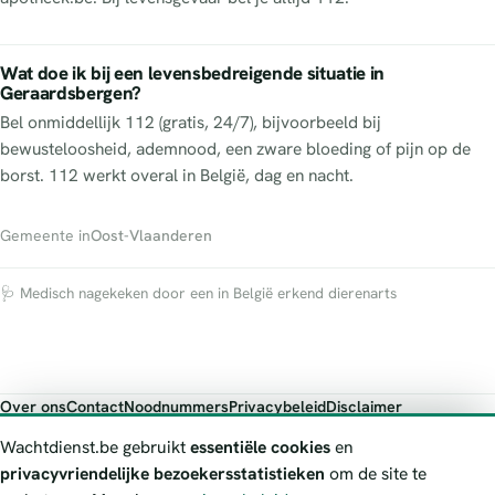
Wat doe ik bij een levensbedreigende situatie in
Geraardsbergen?
Bel onmiddellijk 112 (gratis, 24/7), bijvoorbeeld bij
bewusteloosheid, ademnood, een zware bloeding of pijn op de
borst. 112 werkt overal in België, dag en nacht.
Gemeente in
Oost-Vlaanderen
🩺 Medisch nagekeken door een in België erkend dierenarts
Over ons
Contact
Noodnummers
Privacybeleid
Disclaimer
Foutieve gegevens melden
Wachtdienst.be gebruikt
essentiële cookies
en
Wachtdienst.be toont publieke wachtdienst-informatie ter oriëntatie.
privacyvriendelijke bezoekersstatistieken
om de site te
Bij levensgevaar bel je altijd 112. Controleer altijd de actuele