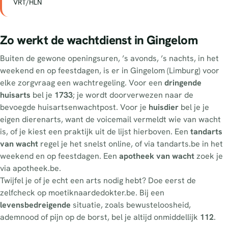
VRT/HLN
Zo werkt de wachtdienst in Gingelom
Buiten de gewone openingsuren, ’s avonds, ’s nachts, in het
weekend en op feestdagen, is er in Gingelom (Limburg) voor
elke zorgvraag een wachtregeling. Voor een
dringende
huisarts
bel je
1733
; je wordt doorverwezen naar de
bevoegde huisartsenwachtpost. Voor je
huisdier
bel je je
eigen dierenarts, want de voicemail vermeldt wie van wacht
is, of je kiest een praktijk uit de lijst hierboven. Een
tandarts
van wacht
regel je het snelst online, of via tandarts.be in het
weekend en op feestdagen. Een
apotheek van wacht
zoek je
via apotheek.be.
Twijfel je of je echt een arts nodig hebt? Doe eerst de
zelfcheck op moetiknaardedokter.be. Bij een
levensbedreigende
situatie, zoals bewusteloosheid,
ademnood of pijn op de borst, bel je altijd onmiddellijk
112
.