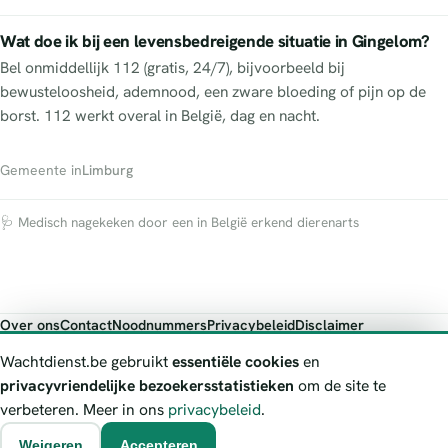
Wat doe ik bij een levensbedreigende situatie in Gingelom?
Bel onmiddellijk 112 (gratis, 24/7), bijvoorbeeld bij
bewusteloosheid, ademnood, een zware bloeding of pijn op de
borst. 112 werkt overal in België, dag en nacht.
Gemeente in
Limburg
🩺 Medisch nagekeken door een in België erkend dierenarts
Over ons
Contact
Noodnummers
Privacybeleid
Disclaimer
Foutieve gegevens melden
Wachtdienst.be gebruikt
essentiële cookies
en
Wachtdienst.be toont publieke wachtdienst-informatie ter oriëntatie.
privacyvriendelijke bezoekersstatistieken
om de site te
Bij levensgevaar bel je altijd 112. Controleer altijd de actuele
verbeteren. Meer in ons
privacybeleid
.
wachtregeling bij de vermelde officiële bron.
Weigeren
Accepteren