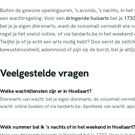
Buiten de gewone openingsuren, ’s avonds, ’s nachts, in het
een wachtregeling. Voor een
dringende huisarts
bel je
173
bel je je eigen dierenarts, want de voicemail vermeldt wie van
regel je het snelst online, of via tandarts.be in het weeken
Twijfel je of je echt een arts nodig hebt? Doe eerst de zel
bewusteloosheid, ademnood of pijn op de borst, bel je altij
Veelgestelde vragen
Welke wachtdiensten zijn er in Hoeilaart?
Dierenarts van wacht: bel je eigen dierenarts, de voicemail vermel
wacht: online boeken of via tandarts.be. Apotheek van wacht: apo
Welk nummer bel ik ’s nachts of in het weekend in Hoeilaart
Voor een dringende huisarts in Hoeilaart bel je 1733. Voor je huis