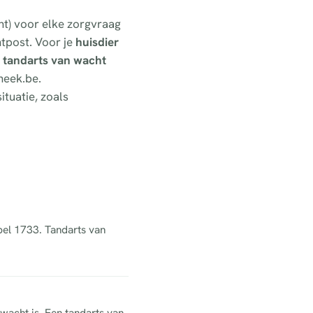
nt) voor elke zorgvraag
tpost. Voor je
huisdier
n
tandarts van wacht
heek.be.
ituatie, zoals
 bel 1733. Tandarts van
 wacht is. Een tandarts van