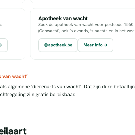
Apotheek van wacht
's
Zoek de apotheek van wacht voor postcode 1560 g
(Geowacht), ook ’s avonds, ’s nachts en in het we
 →
apotheek.be
Meer info →
s van wacht’
ls algemene ‘dierenarts van wacht’. Dat zijn dure betaallij
htregeling zijn gratis bereikbaar.
ilaart