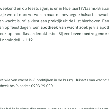
 weekend en op feestdagen, is er in Hoeilaart (Vlaams-Braba
3
; je wordt doorverwezen naar de bevoegde huisartsenwach
 wacht is, of je kiest een praktijk uit de lijst hierboven. Ee
d en op feestdagen. Een
apotheek van wacht
zoek je via apot
fcheck op moetiknaardedokter.be. Bij een
levensbedreigende
s
d onmiddellijk
112
.
dt wie van wacht is (3 praktijken in de buurt). Huisarts van wacht:
theek.be, ’s nachts 0903 99 000.
?
dier bel je je eigen dierenarts, want de voicemail vermeldt wie van