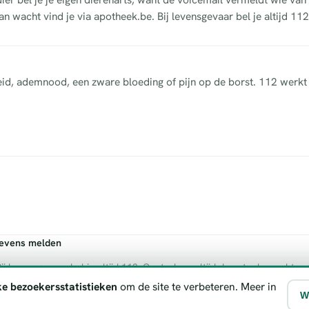
n wacht vind je via apotheek.be. Bij levensgevaar bel je altijd 112
heid, ademnood, een zware bloeding of pijn op de borst. 112 werkt 
gevens melden
ij levensgevaar bel je altijd 112. Controleer altijd de actuele wachtre
ke bezoekersstatistieken
om de site te verbeteren. Meer in
W