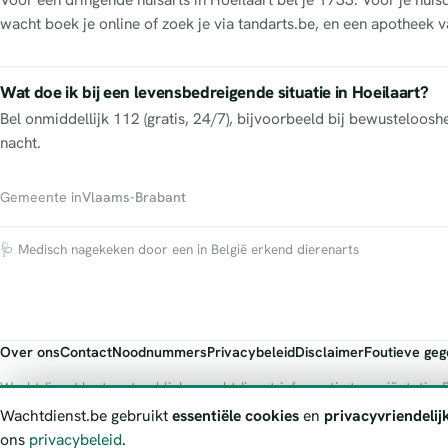
wacht boek je online of zoek je via tandarts.be, en een apotheek va
Wat doe ik bij een levensbedreigende situatie in Hoeilaart?
Bel onmiddellijk 112 (gratis, 24/7), bijvoorbeeld bij bewusteloos
nacht.
Gemeente in
Vlaams-Brabant
🩺 Medisch nagekeken door een in België erkend dierenarts
Over ons
Contact
Noodnummers
Privacybeleid
Disclaimer
Foutieve ge
Wachtdienst.be toont publieke wachtdienst-informatie ter oriëntatie. B
officiële bron.
Wachtdienst.be gebruikt
essentiële cookies
en
privacyvriendelij
ons
privacybeleid
.
© 2026 Wachtdienst.be