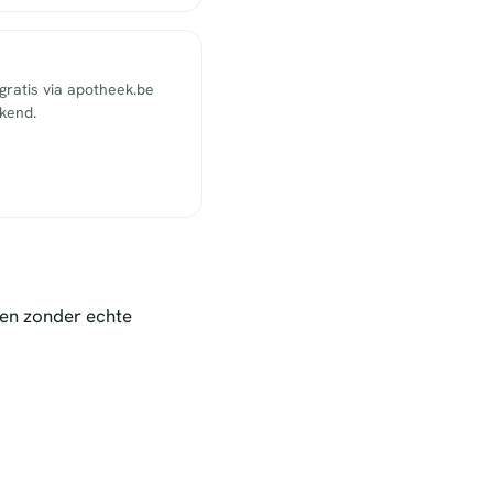
ratis via apotheek.be
ekend.
nen zonder echte