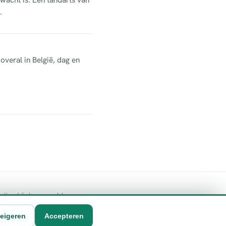
.
overal in België, dag en
geling bij de vermelde
eigeren
Accepteren