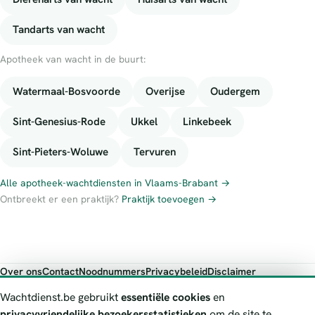
Tandarts van wacht
Apotheek van wacht in de buurt:
Watermaal-Bosvoorde
Overijse
Oudergem
Sint-Genesius-Rode
Ukkel
Linkebeek
Sint-Pieters-Woluwe
Tervuren
Alle apotheek-wachtdiensten in Vlaams-Brabant →
Ontbreekt er een praktijk?
Praktijk toevoegen →
Over ons
Contact
Noodnummers
Privacybeleid
Disclaimer
Foutieve gegevens melden
Wachtdienst.be gebruikt
essentiële cookies
en
Wachtdienst.be toont publieke wachtdienst-informatie ter oriëntatie.
privacyvriendelijke bezoekersstatistieken
om de site te