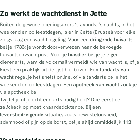
Zo werkt de wachtdienst in Jette
Buiten de gewone openingsuren, ’s avonds, ’s nachts, in het
weekend en op feestdagen, is er in Jette (Brussel) voor elke
zorgvraag een wachtregeling. Voor een
dringende huisarts
bel je
1733
; je wordt doorverwezen naar de bevoegde
huisartsenwachtpost. Voor je
huisdier
bel je je eigen
dierenarts, want de voicemail vermeldt wie van wacht is, of je
kiest een praktijk uit de lijst hierboven. Een
tandarts van
wacht
regel je het snelst online, of via tandarts.be in het
weekend en op feestdagen. Een
apotheek van wacht
zoek je
via apotheek.be.
Twijfel je of je echt een arts nodig hebt? Doe eerst de
zelfcheck op moetiknaardedokter.be. Bij een
levensbedreigende
situatie, zoals bewusteloosheid,
ademnood of pijn op de borst, bel je altijd onmiddellijk
112
.