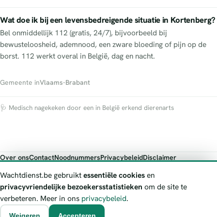
Wat doe ik bij een levensbedreigende situatie in Kortenberg?
Bel onmiddellijk 112 (gratis, 24/7), bijvoorbeeld bij
bewusteloosheid, ademnood, een zware bloeding of pijn op de
borst. 112 werkt overal in België, dag en nacht.
Gemeente in
Vlaams-Brabant
🩺 Medisch nagekeken door een in België erkend dierenarts
Over ons
Contact
Noodnummers
Privacybeleid
Disclaimer
Foutieve gegevens melden
Wachtdienst.be gebruikt
essentiële cookies
en
Wachtdienst.be toont publieke wachtdienst-informatie ter oriëntatie.
privacyvriendelijke bezoekersstatistieken
om de site te
Bij levensgevaar bel je altijd 112. Controleer altijd de actuele
verbeteren. Meer in ons
privacybeleid
.
wachtregeling bij de vermelde officiële bron.
Weigeren
Accepteren