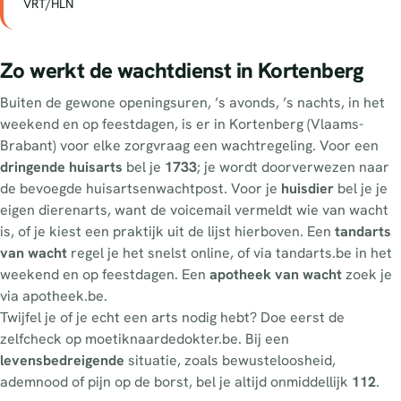
VRT/HLN
Zo werkt de wachtdienst in Kortenberg
Buiten de gewone openingsuren, ’s avonds, ’s nachts, in het
weekend en op feestdagen, is er in Kortenberg (Vlaams-
Brabant) voor elke zorgvraag een wachtregeling. Voor een
dringende huisarts
bel je
1733
; je wordt doorverwezen naar
de bevoegde huisartsenwachtpost. Voor je
huisdier
bel je je
eigen dierenarts, want de voicemail vermeldt wie van wacht
is, of je kiest een praktijk uit de lijst hierboven. Een
tandarts
van wacht
regel je het snelst online, of via tandarts.be in het
weekend en op feestdagen. Een
apotheek van wacht
zoek je
via apotheek.be.
Twijfel je of je echt een arts nodig hebt? Doe eerst de
zelfcheck op moetiknaardedokter.be. Bij een
levensbedreigende
situatie, zoals bewusteloosheid,
ademnood of pijn op de borst, bel je altijd onmiddellijk
112
.