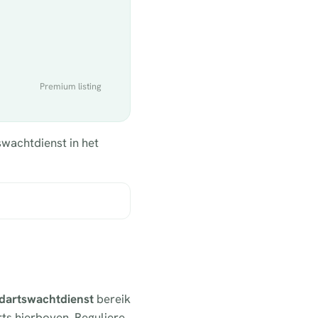
Premium listing
swachtdienst in het
andartswachtdienst
bereik
rts hierboven. Reguliere