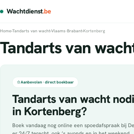
Wachtdienst
.be
Home
›
Tandarts van wacht
›
Vlaams-Brabant
›
Kortenberg
Tandarts van wacht
Aanbevolen · direct boekbaar
Tandarts van wacht nod
in Kortenberg?
Boek vandaag nog online een spoedafspraak bij De
er 24/7 terecht, ook ’s avonds en in het weekend.