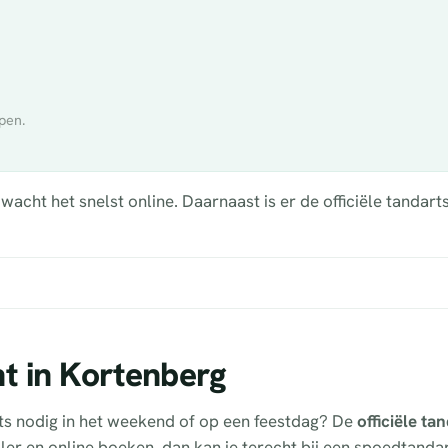
pen.
cht het snelst online. Daarnaast is er de officiële tandart
t in Kortenberg
ts nodig in het weekend of op een feestdag? De
officiële t
eller en online boeken, dan kan je terecht bij een spoedtanda