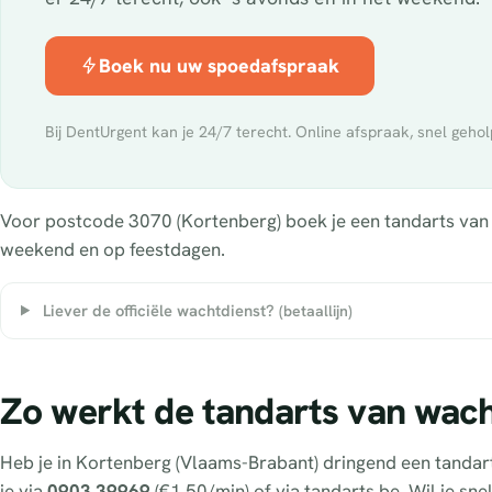
Boek nu uw spoedafspraak
Bij DentUrgent kan je 24/7 terecht. Online afspraak, snel gehol
Voor postcode 3070 (Kortenberg) boek je een tandarts van wa
weekend en op feestdagen.
Liever de officiële wachtdienst?
(betaallijn)
Zo werkt de tandarts van wach
Heb je in Kortenberg (Vlaams-Brabant) dringend een tandar
je via
0903 39969
(€1,50/min) of via tandarts.be. Wil je sn