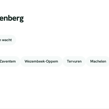
tenberg
n wacht
Zaventem
Wezembeek-Oppem
Tervuren
Machelen