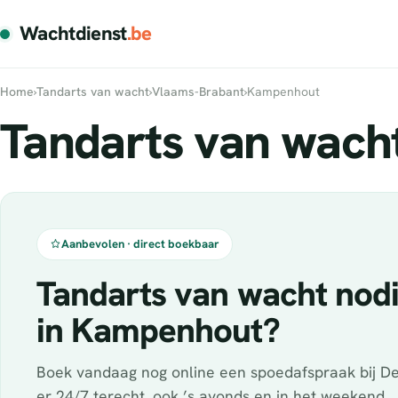
Wachtdienst
.be
Home
›
Tandarts van wacht
›
Vlaams-Brabant
›
Kampenhout
Tandarts van wach
Aanbevolen · direct boekbaar
Tandarts van wacht nod
in Kampenhout?
Boek vandaag nog online een spoedafspraak bij De
er 24/7 terecht, ook ’s avonds en in het weekend.