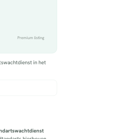
Premium listing
tswachtdienst in het
tandartswachtdienst
edtandarts hierboven.