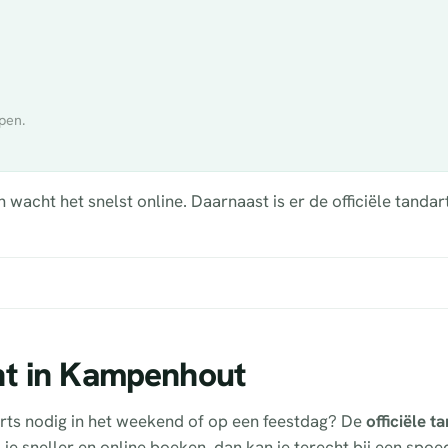
pen.
acht het snelst online. Daarnaast is er de officiële tandar
ht in Kampenhout
rts nodig in het weekend of op een feestdag? De
officiële 
l je sneller en online boeken, dan kan je terecht bij een spo