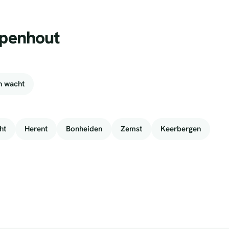
mpenhout
n wacht
ht
Herent
Bonheiden
Zemst
Keerbergen