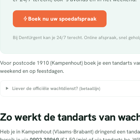
Boek nu uw spoedafspraak
Bij DentUrgent kan je 24/7 terecht. Online afspraak, snel gehol
Voor postcode 1910 (Kampenhout) boek je een tandarts van w
weekend en op feestdagen.
Liever de officiële wachtdienst?
(betaallijn)
Zo werkt de tandarts van wac
Heb je in Kampenhout (Vlaams-Brabant) dringend een tanda
bereik je via
0903 39969
(€1,50/min) of via tandarts.be. Wi