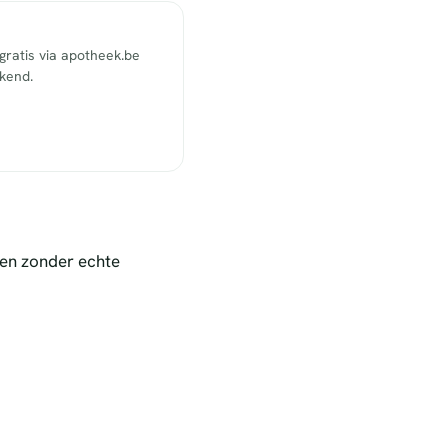
ratis via apotheek.be
ekend.
nen zonder echte