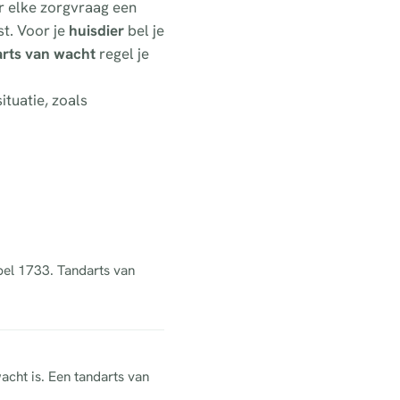
or elke zorgvraag een
t. Voor je
huisdier
bel je
arts van wacht
regel je
ituatie, zoals
 bel 1733. Tandarts van
acht is. Een tandarts van
.