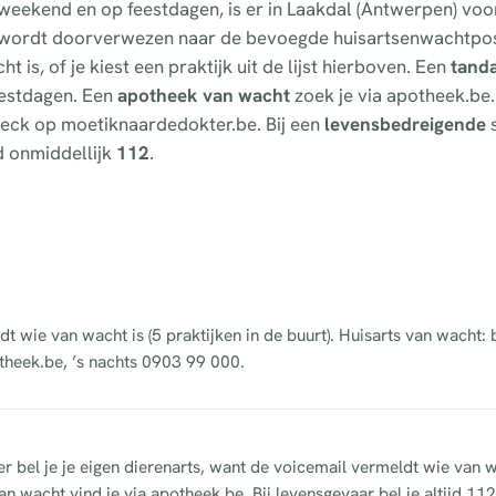
t weekend en op feestdagen, is er in Laakdal (Antwerpen) vo
e wordt doorverwezen naar de bevoegde huisartsenwachtpos
 is, of je kiest een praktijk uit de lijst hierboven. Een
tand
feestdagen. Een
apotheek van wacht
zoek je via apotheek.be.
fcheck op moetiknaardedokter.be. Bij een
levensbedreigende
s
d onmiddellijk
112
.
dt wie van wacht is (5 praktijken in de buurt). Huisarts van wacht:
theek.be, ’s nachts 0903 99 000.
er bel je je eigen dierenarts, want de voicemail vermeldt wie van w
n wacht vind je via apotheek.be. Bij levensgevaar bel je altijd 112