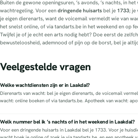
Buiten de gewone openingsuren, ’s avonds, ’s nachts, in he
wachtregeling. Voor een
dringende huisarts
bel je
1733
; j
je eigen dierenarts, want de voicemail vermeldt wie van wacht
het snelst online, of via tandarts.be in het weekend en op 
Twijfel je of je echt een arts nodig hebt? Doe eerst de zel
bewusteloosheid, ademnood of pijn op de borst, bel je altij
Veelgestelde vragen
Welke wachtdiensten zijn er in Laakdal?
Dierenarts van wacht: bel je eigen dierenarts, de voicemail vermel
wacht: online boeken of via tandarts.be. Apotheek van wacht: apo
Welk nummer bel ik ’s nachts of in het weekend in Laakdal?
Voor een dringende huisarts in Laakdal bel je 1733. Voor je huisdi
wacht boek je online of zoek je via tandarts.be, en een apotheek va