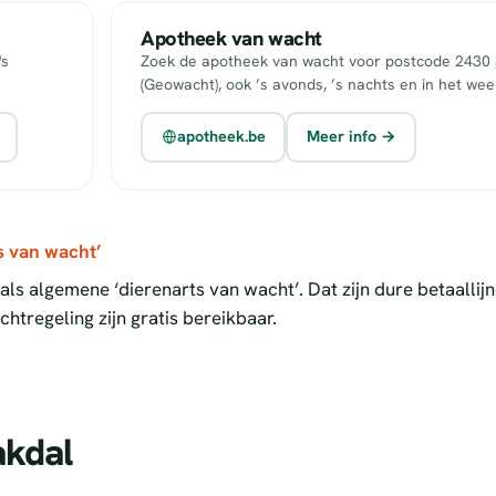
Apotheek van wacht
's
Zoek de apotheek van wacht voor postcode 2430 g
(Geowacht), ook ’s avonds, ’s nachts en in het we
apotheek.be
Meer info →
s van wacht’
ls algemene ‘dierenarts van wacht’. Dat zijn dure betaallij
htregeling zijn gratis bereikbaar.
akdal