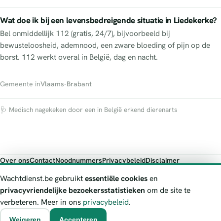
Wat doe ik bij een levensbedreigende situatie in Liedekerke?
Bel onmiddellijk 112 (gratis, 24/7), bijvoorbeeld bij
bewusteloosheid, ademnood, een zware bloeding of pijn op de
borst. 112 werkt overal in België, dag en nacht.
Gemeente in
Vlaams-Brabant
🩺 Medisch nagekeken door een in België erkend dierenarts
Over ons
Contact
Noodnummers
Privacybeleid
Disclaimer
Foutieve gegevens melden
Wachtdienst.be gebruikt
essentiële cookies
en
Wachtdienst.be toont publieke wachtdienst-informatie ter oriëntatie.
privacyvriendelijke bezoekersstatistieken
om de site te
Bij levensgevaar bel je altijd 112. Controleer altijd de actuele
verbeteren. Meer in ons
privacybeleid
.
wachtregeling bij de vermelde officiële bron.
Weigeren
Accepteren