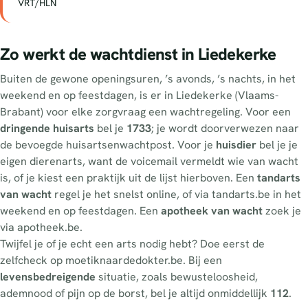
VRT/HLN
Zo werkt de wachtdienst in Liedekerke
Buiten de gewone openingsuren, ’s avonds, ’s nachts, in het
weekend en op feestdagen, is er in Liedekerke (Vlaams-
Brabant) voor elke zorgvraag een wachtregeling. Voor een
dringende huisarts
bel je
1733
; je wordt doorverwezen naar
de bevoegde huisartsenwachtpost. Voor je
huisdier
bel je je
eigen dierenarts, want de voicemail vermeldt wie van wacht
is, of je kiest een praktijk uit de lijst hierboven. Een
tandarts
van wacht
regel je het snelst online, of via tandarts.be in het
weekend en op feestdagen. Een
apotheek van wacht
zoek je
via apotheek.be.
Twijfel je of je echt een arts nodig hebt? Doe eerst de
zelfcheck op moetiknaardedokter.be. Bij een
levensbedreigende
situatie, zoals bewusteloosheid,
ademnood of pijn op de borst, bel je altijd onmiddellijk
112
.