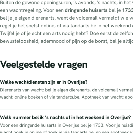
Buiten de gewone openingsuren, ’s avonds, ’s nachts, in het
een wachtregeling. Voor een
dringende huisarts
bel je
173
bel je je eigen dierenarts, want de voicemail vermeldt wie van
regel je het snelst online, of via tandarts.be in het weeken
Twijfel je of je echt een arts nodig hebt? Doe eerst de zel
bewusteloosheid, ademnood of pijn op de borst, bel je altij
Veelgestelde vragen
Welke wachtdiensten zijn er in Overijse?
Dierenarts van wacht: bel je eigen dierenarts, de voicemail vermel
wacht: online boeken of via tandarts.be. Apotheek van wacht: apo
Welk nummer bel ik ’s nachts of in het weekend in Overijse?
Voor een dringende huisarts in Overijse bel je 1733. Voor je huisd
wacht boek je online of zoek je via tandarts.be, en een apotheek va