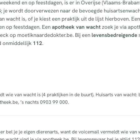
 weekend en op feestdagen, is er in Overijse (Vlaams-Braban
3
; je wordt doorverwezen naar de bevoegde huisartsenwach
 wacht is, of je kiest een praktijk uit de lijst hierboven. Ee
d en op feestdagen. Een
apotheek van wacht
zoek je via apot
fcheck op moetiknaardedokter.be. Bij een
levensbedreigende
s
d onmiddellijk
112
.
dt wie van wacht is (4 praktijken in de buurt). Huisarts van wacht:
theek.be, ’s nachts 0903 99 000.
ier bel je je eigen dierenarts, want de voicemail vermeldt wie van 
n wacht vind je via apotheek.be. Bij levensgevaar bel je altijd 112