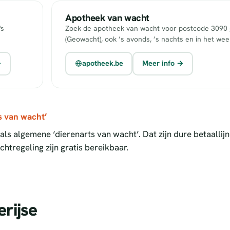
Apotheek van wacht
's
Zoek de apotheek van wacht voor postcode 3090 g
(Geowacht), ook ’s avonds, ’s nachts en in het we
→
apotheek.be
Meer info →
s van wacht’
ls algemene ‘dierenarts van wacht’. Dat zijn dure betaallij
htregeling zijn gratis bereikbaar.
rijse