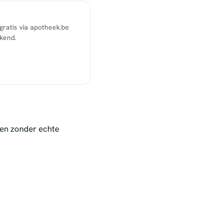
ratis via apotheek.be
ekend.
nen zonder echte