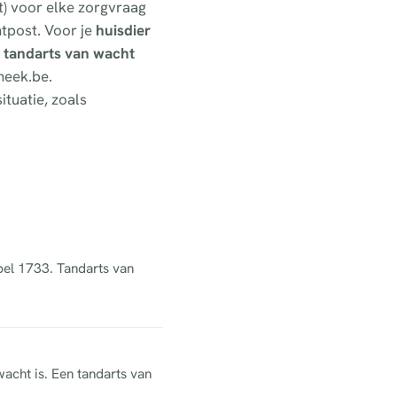
t) voor elke zorgvraag
tpost. Voor je
huisdier
n
tandarts van wacht
heek.be.
ituatie, zoals
 bel 1733. Tandarts van
wacht is. Een tandarts van
.