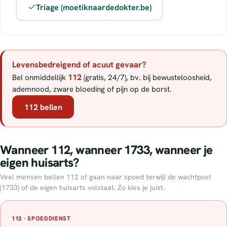
Triage (moetiknaardedokter.be)
Levensbedreigend of acuut gevaar?
112
Bel onmiddellijk
(gratis, 24/7), bv. bij bewusteloosheid,
ademnood, zware bloeding of pijn op de borst.
112 bellen
Wanneer 112, wanneer 1733, wanneer je
eigen huisarts?
Veel mensen bellen 112 of gaan naar spoed terwijl de wachtpost
(1733) of de eigen huisarts volstaat. Zo kies je juist.
112 · SPOEDDIENST