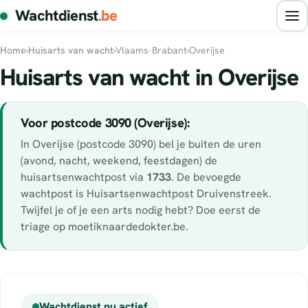
Wachtdienst
.be
Home
›
Huisarts van wacht
›
Vlaams-Brabant
›
Overijse
Huisarts van wacht in Overijse
Voor postcode 3090 (Overijse):
In Overijse (postcode 3090) bel je buiten de uren
(avond, nacht, weekend, feestdagen) de
huisartsenwachtpost via
1733
. De bevoegde
wachtpost is Huisartsenwachtpost Druivenstreek.
Twijfel je of je een arts nodig hebt? Doe eerst de
triage op moetiknaardedokter.be.
Wachtdienst nu actief