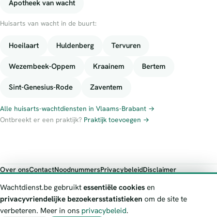
Apotheek van wacht
Huisarts van wacht in de buurt:
Hoeilaart
Huldenberg
Tervuren
Wezembeek-Oppem
Kraainem
Bertem
Sint-Genesius-Rode
Zaventem
Alle huisarts-wachtdiensten in Vlaams-Brabant →
Ontbreekt er een praktijk?
Praktijk toevoegen →
Over ons
Contact
Noodnummers
Privacybeleid
Disclaimer
Foutieve gegevens melden
Wachtdienst.be gebruikt
essentiële cookies
en
Wachtdienst.be toont publieke wachtdienst-informatie ter oriëntatie.
privacyvriendelijke bezoekersstatistieken
om de site te
Bij levensgevaar bel je altijd 112. Controleer altijd de actuele
verbeteren. Meer in ons
privacybeleid
.