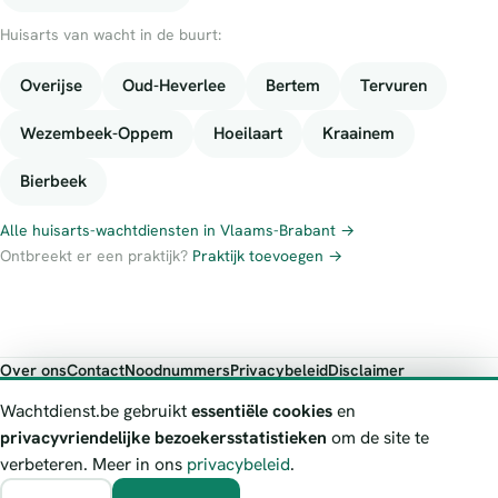
Huisarts van wacht in de buurt:
Overijse
Oud-Heverlee
Bertem
Tervuren
Wezembeek-Oppem
Hoeilaart
Kraainem
Bierbeek
Alle huisarts-wachtdiensten in Vlaams-Brabant →
Ontbreekt er een praktijk?
Praktijk toevoegen →
Over ons
Contact
Noodnummers
Privacybeleid
Disclaimer
Foutieve gegevens melden
Wachtdienst.be gebruikt
essentiële cookies
en
Wachtdienst.be toont publieke wachtdienst-informatie ter oriëntatie.
privacyvriendelijke bezoekersstatistieken
om de site te
Bij levensgevaar bel je altijd 112. Controleer altijd de actuele
verbeteren. Meer in ons
privacybeleid
.
wachtregeling bij de vermelde officiële bron.