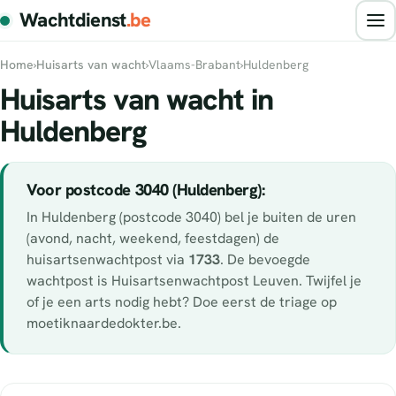
Wachtdienst
.be
Home
›
Huisarts van wacht
›
Vlaams-Brabant
›
Huldenberg
Huisarts van wacht in
Huldenberg
Voor postcode 3040 (Huldenberg):
In Huldenberg (postcode 3040) bel je buiten de uren
(avond, nacht, weekend, feestdagen) de
huisartsenwachtpost via
1733
. De bevoegde
wachtpost is Huisartsenwachtpost Leuven. Twijfel je
of je een arts nodig hebt? Doe eerst de triage op
moetiknaardedokter.be.