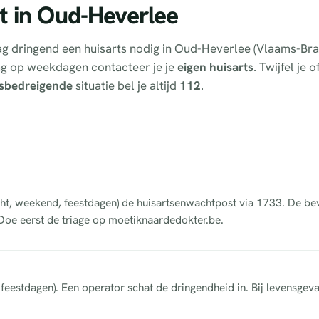
t in Oud-Heverlee
tdag dringend een huisarts nodig in Oud-Heverlee (Vlaams-Br
ag op weekdagen contacteer je je
eigen huisarts
. Twijfel je 
sbedreigende
situatie bel je altijd
112
.
acht, weekend, feestdagen) de huisartsenwachtpost via 1733. De b
 Doe eerst de triage op moetiknaardedokter.be.
eestdagen). Een operator schat de dringendheid in. Bij levensgeva