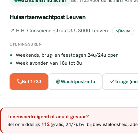
Wachtdienst nu actief
Bel 1733 voor de huisarts van wa
Huisartsenwachtpost Leuven
📍 H H. Consciencestraat 33, 3000 Leuven
Route
OPENINGSUREN
Weekends, brug- en feestdagen 24u/24u open
Week avonden van 18u tot 8u
Bel 1733
Wachtpost-info
Triage (mo
Levensbedreigend of acuut gevaar?
112
Bel onmiddellijk
(gratis, 24/7), bv. bij bewusteloosheid, a