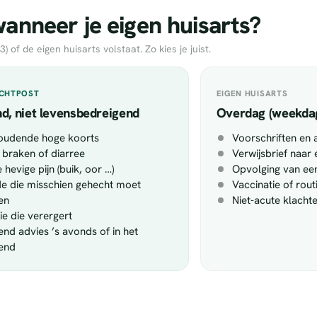
nneer je eigen huisarts?
of de eigen huisarts volstaat. Zo kies je juist.
ACHTPOST
EIGEN HUISARTS
d, niet levensbedreigend
Overdag (weekda
oudende hoge koorts
Voorschriften en 
 braken of diarree
Verwijsbrief naar 
 hevige pijn (buik, oor …)
Opvolging van een
 die misschien gehecht moet
Vaccinatie of rou
en
Niet-acute klacht
tie die verergert
end advies ’s avonds of in het
end