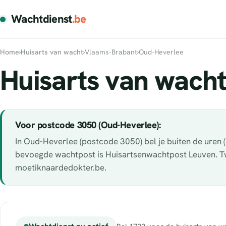
Wachtdienst
.be
Home
›
Huisarts van wacht
›
Vlaams-Brabant
›
Oud-Heverlee
Huisarts van wacht
Voor postcode 3050 (Oud-Heverlee):
In Oud-Heverlee (postcode 3050) bel je buiten de uren
bevoegde wachtpost is Huisartsenwachtpost Leuven. Twij
moetiknaardedokter.be.