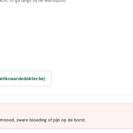
cht, of ga langs bij de wachtpost.
etiknaardedokter.be)
demnood, zware bloeding of pijn op de borst.