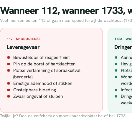
Wanneer 112, wanneer 1733, wa
Veel mensen bellen 112 of gaan naar spoed terwijl de wachtpost (1733) 
112 · SPOEDDIENST
1733 · W
Levensgevaar
Dringen
Bewusteloos of reageert niet
Aanh
Pijn op de borst of hartklachten
Hevig
Plotse verlamming of spraakuitval
Plotse
(beroerte)
Wonde
Ernstige ademnood of stikken
word
Onstelpbare bloeding
Infec
Zwaar ongeval of stuipen
Dring
week
Twijfel je? Doe de zelfcheck op moetiknaardedokter.be of bel 1733.