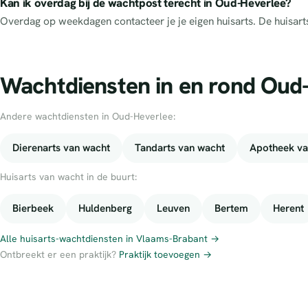
Kan ik overdag bij de wachtpost terecht in Oud-Heverlee?
Overdag op weekdagen contacteer je je eigen huisarts. De huisar
Wachtdiensten in en rond Oud
Andere wachtdiensten in Oud-Heverlee:
Dierenarts van wacht
Tandarts van wacht
Apotheek va
Huisarts van wacht in de buurt:
Bierbeek
Huldenberg
Leuven
Bertem
Herent
Alle huisarts-wachtdiensten in Vlaams-Brabant →
Ontbreekt er een praktijk?
Praktijk toevoegen →