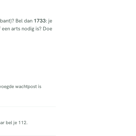
abant)? Bel dan
1733
: je
of een arts nodig is? Doe
evoegde wachtpost is
ar bel je 112.