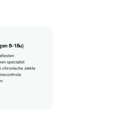
gen 8–18u)
attesten
een specialist
 chronische ziekte
tinecontrole
en