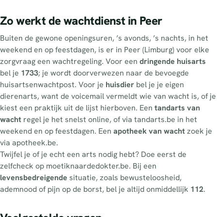
Zo werkt de wachtdienst in Peer
Buiten de gewone openingsuren, ’s avonds, ’s nachts, in het
weekend en op feestdagen, is er in Peer (Limburg) voor elke
zorgvraag een wachtregeling. Voor een
dringende huisarts
bel je
1733
; je wordt doorverwezen naar de bevoegde
huisartsenwachtpost. Voor je
huisdier
bel je je eigen
dierenarts, want de voicemail vermeldt wie van wacht is, of je
kiest een praktijk uit de lijst hierboven. Een
tandarts van
wacht
regel je het snelst online, of via tandarts.be in het
weekend en op feestdagen. Een
apotheek van wacht
zoek je
via apotheek.be.
Twijfel je of je echt een arts nodig hebt? Doe eerst de
zelfcheck op moetiknaardedokter.be. Bij een
levensbedreigende
situatie, zoals bewusteloosheid,
ademnood of pijn op de borst, bel je altijd onmiddellijk
112
.