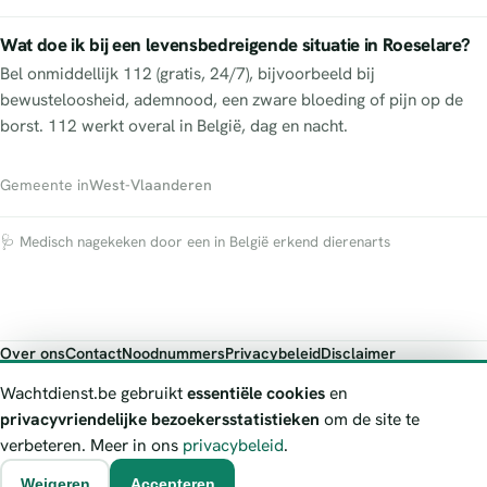
Wat doe ik bij een levensbedreigende situatie in Roeselare?
Bel onmiddellijk 112 (gratis, 24/7), bijvoorbeeld bij
bewusteloosheid, ademnood, een zware bloeding of pijn op de
borst. 112 werkt overal in België, dag en nacht.
Gemeente in
West-Vlaanderen
🩺 Medisch nagekeken door een in België erkend dierenarts
Over ons
Contact
Noodnummers
Privacybeleid
Disclaimer
Foutieve gegevens melden
Wachtdienst.be gebruikt
essentiële cookies
en
Wachtdienst.be toont publieke wachtdienst-informatie ter oriëntatie.
privacyvriendelijke bezoekersstatistieken
om de site te
Bij levensgevaar bel je altijd 112. Controleer altijd de actuele
verbeteren. Meer in ons
privacybeleid
.
wachtregeling bij de vermelde officiële bron.
Weigeren
Accepteren