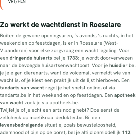
VRT/HLN
Zo werkt de wachtdienst in Roeselare
Buiten de gewone openingsuren, ’s avonds, ’s nachts, in het
weekend en op feestdagen, is er in Roeselare (West-
Vlaanderen) voor elke zorgvraag een wachtregeling. Voor
een
dringende huisarts
bel je
1733
; je wordt doorverwezen
naar de bevoegde huisartsenwachtpost. Voor je
huisdier
bel
je je eigen dierenarts, want de voicemail vermeldt wie van
wacht is, of je kiest een praktijk uit de lijst hierboven. Een
tandarts van wacht
regel je het snelst online, of via
tandarts.be in het weekend en op feestdagen. Een
apotheek
van wacht
zoek je via apotheek.be.
Twijfel je of je echt een arts nodig hebt? Doe eerst de
zelfcheck op moetiknaardedokter.be. Bij een
levensbedreigende
situatie, zoals bewusteloosheid,
ademnood of pijn op de borst, bel je altijd onmiddellijk
112
.