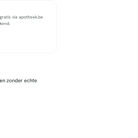
ratis via apotheek.be
ekend.
nen zonder echte