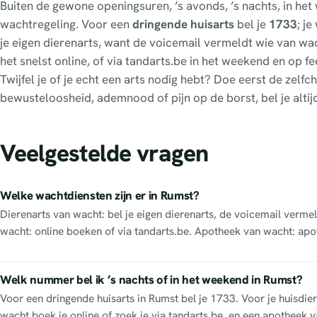
Buiten de gewone openingsuren, ’s avonds, ’s nachts, in he
wachtregeling. Voor een
dringende huisarts
bel je
1733
; j
je eigen dierenarts, want de voicemail vermeldt wie van wacht
het snelst online, of via tandarts.be in het weekend en op 
Twijfel je of je echt een arts nodig hebt? Doe eerst de zel
bewusteloosheid, ademnood of pijn op de borst, bel je altij
Veelgestelde vragen
Welke wachtdiensten zijn er in Rumst?
Dierenarts van wacht: bel je eigen dierenarts, de voicemail vermel
wacht: online boeken of via tandarts.be. Apotheek van wacht: apo
Welk nummer bel ik ’s nachts of in het weekend in Rumst?
Voor een dringende huisarts in Rumst bel je 1733. Voor je huisdier
wacht boek je online of zoek je via tandarts.be, en een apotheek va