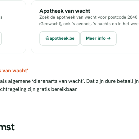
Apotheek van wacht
's
Zoek de apotheek van wacht voor postcode 2840 g
(Geowacht), ook ’s avonds, ’s nachts en in het we
apotheek.be
Meer info →
s van wacht’
ls algemene ‘dierenarts van wacht’. Dat zijn dure betaallij
htregeling zijn gratis bereikbaar.
umst