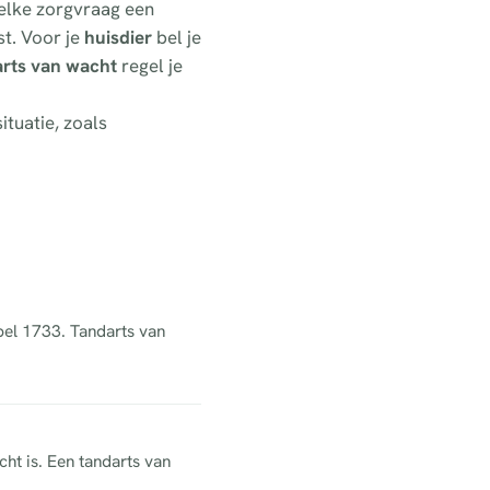
 elke zorgvraag een
t. Voor je
huisdier
bel je
arts van wacht
regel je
ituatie, zoals
 bel 1733. Tandarts van
cht is. Een tandarts van
.