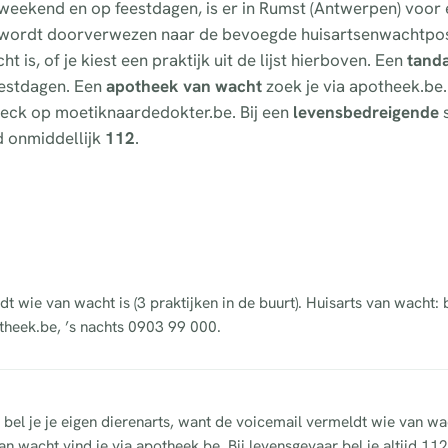
t weekend en op feestdagen, is er in Rumst (Antwerpen) voor
e wordt doorverwezen naar de bevoegde huisartsenwachtpos
 is, of je kiest een praktijk uit de lijst hierboven. Een
tand
feestdagen. Een
apotheek van wacht
zoek je via apotheek.be.
fcheck op moetiknaardedokter.be. Bij een
levensbedreigende
s
d onmiddellijk
112
.
dt wie van wacht is (3 praktijken in de buurt). Huisarts van wacht:
theek.be, ’s nachts 0903 99 000.
 bel je je eigen dierenarts, want de voicemail vermeldt wie van wa
n wacht vind je via apotheek.be. Bij levensgevaar bel je altijd 112