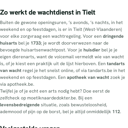
Zo werkt de wachtdienst in Tielt
Buiten de gewone openingsuren, ’s avonds, ’s nachts, in het
weekend en op feestdagen, is er in Tielt (West-Vlaanderen)
voor elke zorgvraag een wachtregeling. Voor een
dringende
huisarts
bel je
1733
; je wordt doorverwezen naar de
bevoegde huisartsenwachtpost. Voor je
huisdier
bel je je
eigen dierenarts, want de voicemail vermeldt wie van wacht
is, of je kiest een praktijk uit de lijst hierboven. Een
tandarts
van wacht
regel je het snelst online, of via tandarts.be in het
weekend en op feestdagen. Een
apotheek van wacht
zoek je
via apotheek.be.
Twijfel je of je echt een arts nodig hebt? Doe eerst de
zelfcheck op moetiknaardedokter.be. Bij een
levensbedreigende
situatie, zoals bewusteloosheid,
ademnood of pijn op de borst, bel je altijd onmiddellijk
112
.