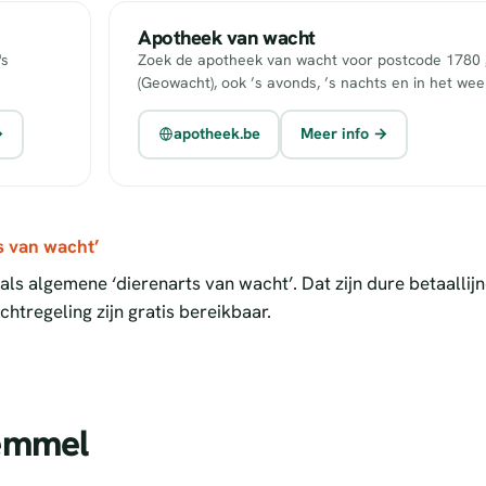
Apotheek van wacht
's
Zoek de apotheek van wacht voor postcode 1780 g
(Geowacht), ook ’s avonds, ’s nachts en in het we
→
apotheek.be
Meer info →
s van wacht’
ls algemene ‘dierenarts van wacht’. Dat zijn dure betaallij
htregeling zijn gratis bereikbaar.
Wemmel