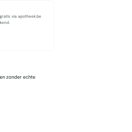
ratis via apotheek.be
ekend.
nen zonder echte