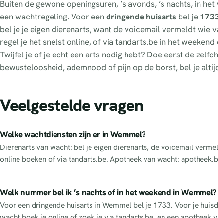
Buiten de gewone openingsuren, ’s avonds, ’s nachts, in he
een wachtregeling. Voor een
dringende huisarts
bel je
173
bel je je eigen dierenarts, want de voicemail vermeldt wie van
regel je het snelst online, of via tandarts.be in het weeken
Twijfel je of je echt een arts nodig hebt? Doe eerst de zel
bewusteloosheid, ademnood of pijn op de borst, bel je altij
Veelgestelde vragen
Welke wachtdiensten zijn er in Wemmel?
Dierenarts van wacht: bel je eigen dierenarts, de voicemail vermel
online boeken of via tandarts.be. Apotheek van wacht: apotheek.b
Welk nummer bel ik ’s nachts of in het weekend in Wemmel?
Voor een dringende huisarts in Wemmel bel je 1733. Voor je huisdi
wacht boek je online of zoek je via tandarts.be, en een apotheek va