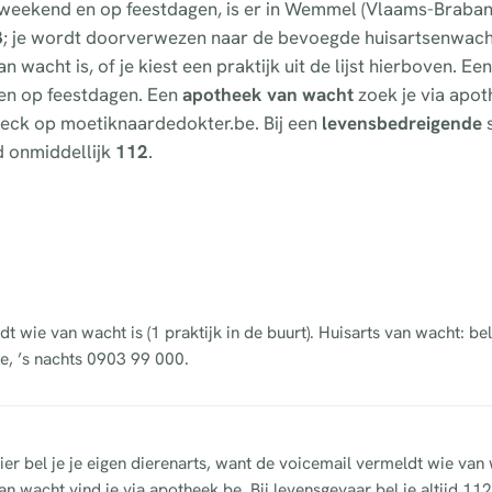
t weekend en op feestdagen, is er in Wemmel (Vlaams-Braban
3
; je wordt doorverwezen naar de bevoegde huisartsenwach
 wacht is, of je kiest een praktijk uit de lijst hierboven. Ee
d en op feestdagen. Een
apotheek van wacht
zoek je via apot
fcheck op moetiknaardedokter.be. Bij een
levensbedreigende
s
d onmiddellijk
112
.
dt wie van wacht is (1 praktijk in de buurt). Huisarts van wacht: b
e, ’s nachts 0903 99 000.
er bel je je eigen dierenarts, want de voicemail vermeldt wie van 
n wacht vind je via apotheek.be. Bij levensgevaar bel je altijd 112