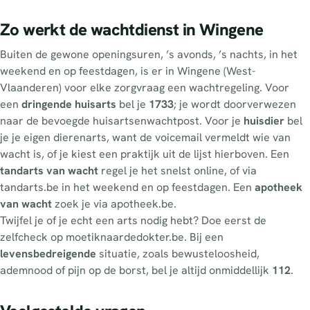
Zo werkt de wachtdienst in Wingene
Buiten de gewone openingsuren, ’s avonds, ’s nachts, in het
weekend en op feestdagen, is er in Wingene (West-
Vlaanderen) voor elke zorgvraag een wachtregeling. Voor
een
dringende huisarts
bel je
1733
; je wordt doorverwezen
naar de bevoegde huisartsenwachtpost. Voor je
huisdier
bel
je je eigen dierenarts, want de voicemail vermeldt wie van
wacht is, of je kiest een praktijk uit de lijst hierboven. Een
tandarts van wacht
regel je het snelst online, of via
tandarts.be in het weekend en op feestdagen. Een
apotheek
van wacht
zoek je via apotheek.be.
Twijfel je of je echt een arts nodig hebt? Doe eerst de
zelfcheck op moetiknaardedokter.be. Bij een
levensbedreigende
situatie, zoals bewusteloosheid,
ademnood of pijn op de borst, bel je altijd onmiddellijk
112
.