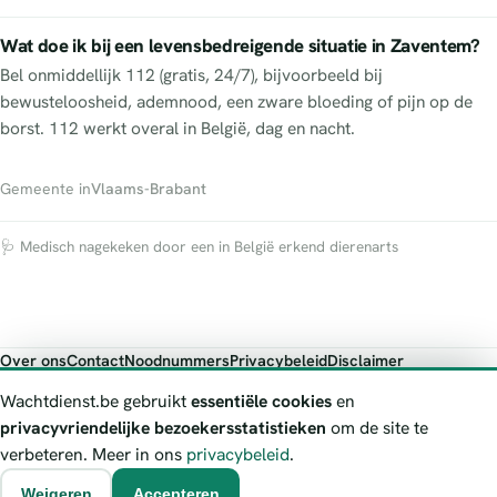
Wat doe ik bij een levensbedreigende situatie in Zaventem?
Bel onmiddellijk 112 (gratis, 24/7), bijvoorbeeld bij
bewusteloosheid, ademnood, een zware bloeding of pijn op de
borst. 112 werkt overal in België, dag en nacht.
Gemeente in
Vlaams-Brabant
🩺 Medisch nagekeken door een in België erkend dierenarts
Over ons
Contact
Noodnummers
Privacybeleid
Disclaimer
Foutieve gegevens melden
Wachtdienst.be gebruikt
essentiële cookies
en
Wachtdienst.be toont publieke wachtdienst-informatie ter oriëntatie.
privacyvriendelijke bezoekersstatistieken
om de site te
Bij levensgevaar bel je altijd 112. Controleer altijd de actuele
verbeteren. Meer in ons
privacybeleid
.
wachtregeling bij de vermelde officiële bron.
Weigeren
Accepteren