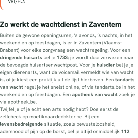
VRT/HLN
Zo werkt de wachtdienst in Zaventem
Buiten de gewone openingsuren, ’s avonds, ’s nachts, in het
weekend en op feestdagen, is er in Zaventem (Vlaams-
Brabant) voor elke zorgvraag een wachtregeling. Voor een
dringende huisarts
bel je
1733
; je wordt doorverwezen naar
de bevoegde huisartsenwachtpost. Voor je
huisdier
bel je je
eigen dierenarts, want de voicemail vermeldt wie van wacht
is, of je kiest een praktijk uit de lijst hierboven. Een
tandarts
van wacht
regel je het snelst online, of via tandarts.be in het
weekend en op feestdagen. Een
apotheek van wacht
zoek je
via apotheek.be.
Twijfel je of je echt een arts nodig hebt? Doe eerst de
zelfcheck op moetiknaardedokter.be. Bij een
levensbedreigende
situatie, zoals bewusteloosheid,
ademnood of pijn op de borst, bel je altijd onmiddellijk
112
.